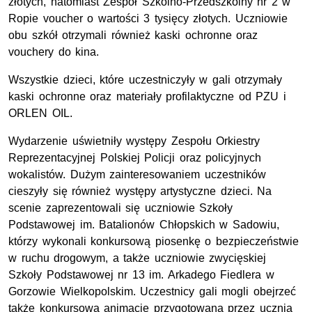
złotych, natomiast Zespół Szkolno-Przedszkolny nr 2 w
Ropie voucher o wartości 3 tysięcy złotych. Uczniowie
obu szkół otrzymali również kaski ochronne oraz
vouchery do kina.
Wszystkie dzieci, które uczestniczyły w gali otrzymały
kaski ochronne oraz materiały profilaktyczne od PZU i
ORLEN OIL.
Wydarzenie uświetniły występy Zespołu Orkiestry
Reprezentacyjnej Polskiej Policji oraz policyjnych
wokalistów. Dużym zainteresowaniem uczestników
cieszyły się również występy artystyczne dzieci. Na
scenie zaprezentowali się uczniowie Szkoły
Podstawowej im. Batalionów Chłopskich w Sadowiu,
którzy wykonali konkursową piosenkę o bezpieczeństwie
w ruchu drogowym, a także uczniowie zwycięskiej
Szkoły Podstawowej nr 13 im. Arkadego Fiedlera w
Gorzowie Wielkopolskim. Uczestnicy gali mogli obejrzeć
także konkursową animację przygotowaną przez ucznia