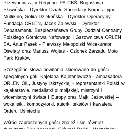
Przewodniczący Regionu IPA CBŚ, Bogusława
Sławińska - Dyrektor Działu Sprzedaży Korporacyjnej
Multikino, Sofiia Dziekońska - Dyrektor Operacyjny
Fundacja ORLEN, Jacek Zalewski - Dyrektor
Departamentu Bezpieczeństwa Grupy Oddział Centralny
Polskiego Górnictwa Naftowego i Gazownictwa ORLEN
SA, Artur Pasek - Pierwszy Małopolski Wicekurator
Oświaty oraz Mariusz Wojtas - Członek Zarządu Moto
Park Kraków.
Szczególne słowa powitania skierowano do gości
specjalnych gali: Kajetana Kajetanowicza - ambasadora
ORLEN OIL, Justyny Iskrzyckiej - reprezentantki Polski w
kajakarstwie, medalistki olimpijskiej, mistrzyni i
wicemistrzyni świata i Europy oraz Majki Jeżowskiej –
wokalistki, kompozytorki, autorki tekstów i kawalera
Orderu Uśmiechu.
Wśród zaproszonych gości znaleźli się również