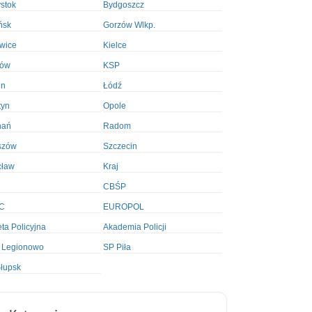
ystok
Bydgoszcz
ńsk
Gorzów Wlkp.
wice
Kielce
ków
KSP
in
Łódź
tyn
Opole
nań
Radom
szów
Szczecin
cław
Kraj
CBŚP
C
EUROPOL
ta Policyjna
Akademia Policji
 Legionowo
SP Piła
łupsk