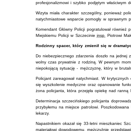
profesjonalizmowi i szybko podjętym właściwym de
Wizyta miała charakter szczególny, ponieważ policj
natychmiastowe wsparcie pomogły w sprawnym prz
Komendant Główny Policji pogratulował również 
Miejskiemu Policji w Szczecinie
insp.
Piotrowi Mak
Rodzinny spacer, który zmienił się w dramaty
Do niebezpiecznego zdarzenia doszło na jednej z
wolny czas prywatnie z rodziną. W pewnym momenc
niepokojącą sytuację - mężczyznę, który w bruta
Policjant zareagował natychmiast. W krytycznych 
się wyszkolenie medyczne oraz opanowanie funkcj
żona policjanta, która przejęła opiekę nad ranną 
Determinacja szczecińskiego policjanta doprowadz
przybyłemu na miejsce patrolowi. Poszkodowana 
lekarzy.
Napastnikiem okazał się 33-letni mieszkaniec Szc
materiałowi dowodowemu, mężczyźnie przedstawio