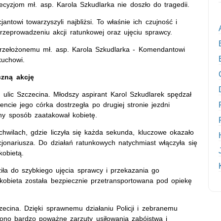
cyzjom mł. asp. Karola Szkudlarka nie doszło do tragedii.
antowi towarzyszyli najbliżsi. To właśnie ich czujność i
eprowadzeniu akcji ratunkowej oraz ujęciu sprawcy.
przełożonemu mł. asp. Karola Szkudlarka - Komendantowi
uchowi.
czną akcję
 ulic Szczecina. Młodszy aspirant Karol Szkudlarek spędzał
ie jego córka dostrzegła po drugiej stronie jezdni
lny sposób zaatakował kobietę.
chwilach, gdzie liczyła się każda sekunda, kluczowe okazało
onariusza. Do działań ratunkowych natychmiast włączyła się
kobietą.
iła do szybkiego ujęcia sprawcy i przekazania go
kobieta została bezpiecznie przetransportowana pod opiekę
zecina. Dzięki sprawnemu działaniu Policji i zebranemu
no bardzo poważne zarzuty usiłowania zabójstwa i