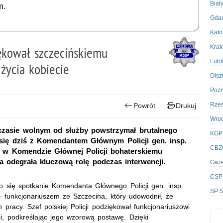
Biał
m.
Gda
Kato
Kra
ękował szczecińskiemu
Lubl
życia kobiecie
Olsz
Poz
Rze
Powrót
Drukuj
Wro
 czasie wolnym od służby powstrzymał brutalnego
KGP
ł się dziś z Komendantem Głównym Policji gen. insp.
CBZ
e w Komendzie Głównej Policji bohaterskiemu
a odegrała kluczową rolę podczas interwencji.
Gaze
CSP
ło się spotkanie Komendanta Głównego Policji gen. insp.
SP S
 funkcjonariuszem ze Szczecina, który udowodnił, że
 pracy. Szef polskiej Policji podziękował funkcjonariuszowi
i, podkreślając jego wzorową postawę. Dzięki