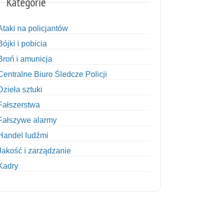
Kategorie
Ataki na policjantów
Bójki i pobicia
Broń i amunicja
Centralne Biuro Śledcze Policji
Dzieła sztuki
Fałszerstwa
Fałszywe alarmy
Handel ludźmi
Jakość i zarządzanie
Kadry
Kobiety w Policji
Korupcja
Kradzież