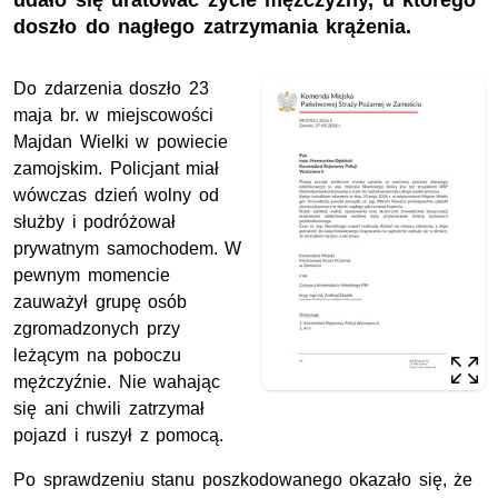
udało się uratować życie mężczyzny, u którego
doszło do nagłego zatrzymania krążenia.
Do zdarzenia doszło 23
maja br. w miejscowości
Majdan Wielki w powiecie
zamojskim. Policjant miał
wówczas dzień wolny od
służby i podróżował
prywatnym samochodem. W
pewnym momencie
zauważył grupę osób
zgromadzonych przy
leżącym na poboczu
mężczyźnie. Nie wahając
się ani chwili zatrzymał
pojazd i ruszył z pomocą.
Po sprawdzeniu stanu poszkodowanego okazało się, że