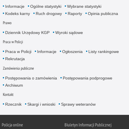
Informacje
Ogólne statystyki
Wybrane statystyki
Kodeks karny
Ruch drogowy
Raporty
Opinia publiczna
Prawo
Dziennik Urzędowy KGP
Wyroki sądowe
Praca w Policji
Praca w Policji
Informacje
Ogłoszenia
Listy rankingowe
Rekrutacja
Zamówienia publiczne
Postępowania o zamówienia
Postępowania podprogowe
Archiwum
Kontakt
Rzecznik
Skargi i wnioski
Sprawy weteranów
Policja
online
Biuletyn Informacji Publicznej