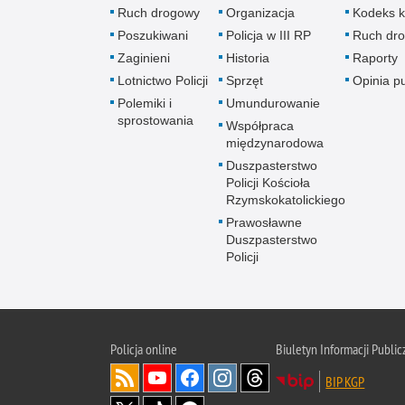
Ruch drogowy
Organizacja
Kodeks k
Poszukiwani
Policja w III RP
Ruch dr
Zaginieni
Historia
Raporty
Lotnictwo Policji
Sprzęt
Opinia p
Polemiki i
Umundurowanie
sprostowania
Współpraca
międzynarodowa
Duszpasterstwo
Policji Kościoła
Rzymskokatolickiego
Prawosławne
Duszpasterstwo
Policji
Policja
online
Biuletyn Informacji Public
BIP KGP