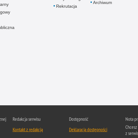
Archiwum
arny
Rekrutacja
ogowy
ubliczna
znej
Redakcja serwisu
Dostępność
Nota p
Chcesz 
Kontakt z redakcją
Deklaracja dostępności
z serwis