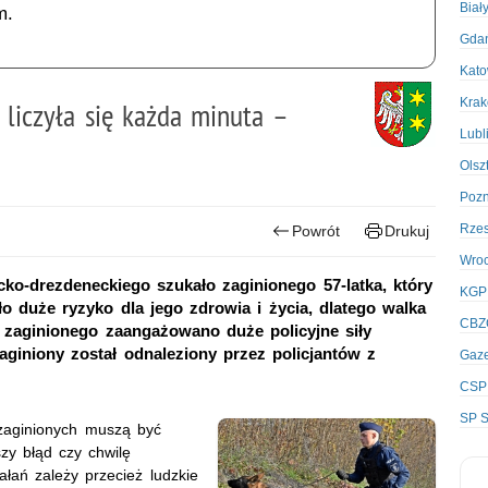
Biał
m.
Gda
Kato
Kra
o liczyła się każda minuta –
Lubl
Olsz
Poz
Rze
Powrót
Drukuj
Wro
ecko-drezdeneckiego szukało zaginionego 57-latka, który
KGP
ło duże ryzyko dla jego zdrowia i życia, dlatego walka
CBZ
u zaginionego zaangażowano duże policyjne siły
giniony został odnaleziony przez policjantów z
Gaze
CSP
SP S
 zaginionych muszą być
zy błąd czy chwilę
łań zależy przecież ludzkie