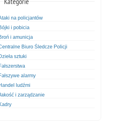
Kategorie
Ataki na policjantów
Bójki i pobicia
Broń i amunicja
Centralne Biuro Śledcze Policji
Dzieła sztuki
Fałszerstwa
Fałszywe alarmy
Handel ludźmi
Jakość i zarządzanie
Kadry
Kobiety w Policji
Korupcja
Kradzież