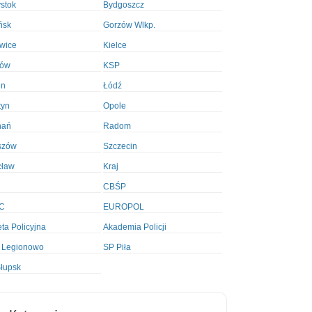
ystok
Bydgoszcz
ńsk
Gorzów Wlkp.
wice
Kielce
ków
KSP
in
Łódź
tyn
Opole
nań
Radom
szów
Szczecin
cław
Kraj
CBŚP
C
EUROPOL
ta Policyjna
Akademia Policji
 Legionowo
SP Piła
łupsk