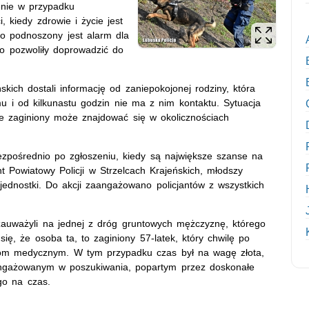
enie w przypadku
 kiedy zdrowie i życie jest
to podnoszony jest alarm dla
bko pozwoliły doprowadzić do
skich dostali informację od zaniepokojonej rodziny, która
u i od kilkunastu godzin nie ma z nim kontaktu. Sytuacja
że zaginiony może znajdować się w okolicznościach
bezpośrednio po zgłoszeniu, kiedy są największe szanse na
 Powiatowy Policji w Strzelcach Krajeńskich, młodszy
 jednostki. Do akcji zaangażowano policjantów z wszystkich
zauważyli na jednej z dróg gruntowych mężczyznę, którego
ę, że osoba ta, to zaginiony 57-latek, który chwilę po
żbom medycznym. W tym przypadku czas był na wagę złota,
aangażowanym w poszukiwania, popartym przez doskonałe
go na czas.