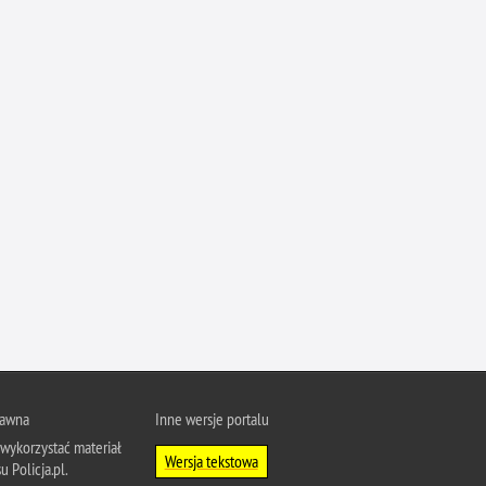
Ofiarni i odważni
Opinia publiczna
Oszustwa
Pedofilia, pornografia dziecięca
Piractwo przemysłowe
Podrabianie znaków towarowych
Pogryzienia przez psy
Polemiki i sprostowania
Policja inaczej
Policjant z pasją
Porwania
Pożary i podpalenia
rawna
Inne wersje portalu
Pranie brudnych pieniędzy
wykorzystać materiał
Wersja tekstowa
u Policja.pl.
Prawa człowieka