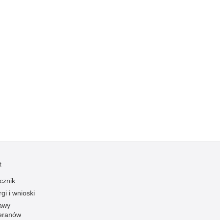
Kradzieże z włamaniem
Kultura
Logistyka, wyposażenie
Materiały wybuchowe
Nagrodzeni policjanci
Napady na banki
Napady na taksówkarzy
Napady na tiry
Nielegalny handel farmaceutykami
Nietrzeźwi kierujący
Nietrzeźwi opiekunowie
t
Nietrzeźwi pracownicy
cznik
Niszczenie mienia
gi i wnioski
Nowoczesne technologie w pracy Policji
awy
eranów
Odpowiedzialność majątkowa Policji