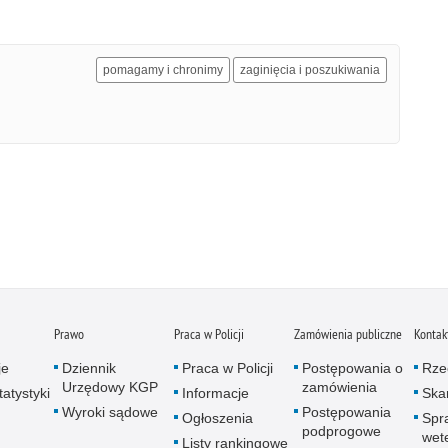
pomagamy i chronimy
zaginięcia i poszukiwania
Prawo
Praca w Policji
Zamówienia publiczne
Kontak
je
Dziennik
Praca w Policji
Postępowania o
Rze
Urzędowy KGP
zamówienia
atystyki
Informacje
Skar
Wyroki sądowe
Postępowania
Ogłoszenia
Spr
podprogowe
wet
Listy rankingowe