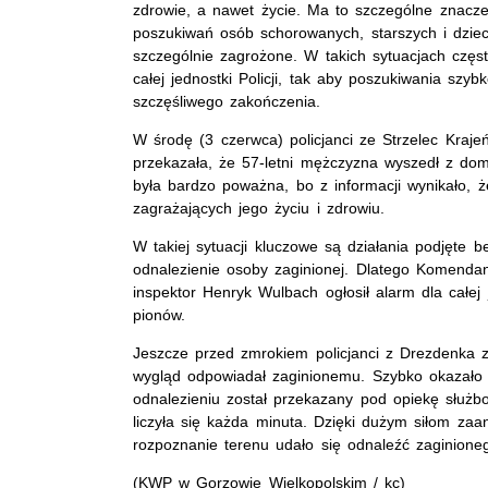
zdrowie, a nawet życie. Ma to szczególne znacz
poszukiwań osób schorowanych, starszych i dzieci,
szczególnie zagrożone. W takich sytuacjach częs
całej jednostki Policji, tak aby poszukiwania szy
szczęśliwego zakończenia.
W środę (3 czerwca) policjanci ze Strzelec Krajeń
przekazała, że 57-letni mężczyzna wyszedł z dom
była bardzo poważna, bo z informacji wynikało, 
zagrażających jego życiu i zdrowiu.
W takiej sytuacji kluczowe są działania podjęte 
odnalezienie osoby zaginionej. Dlatego Komendant
inspektor Henryk Wulbach ogłosił alarm dla całej
pionów.
Jeszcze przed zmrokiem policjanci z Drezdenka 
wygląd odpowiadał zaginionemu. Szybko okazało si
odnalezieniu został przekazany pod opiekę słu
liczyła się każda minuta. Dzięki dużym siłom z
rozpoznanie terenu udało się odnaleźć zaginione
(
KWP
w Gorzowie Wielkopolskim / kc)