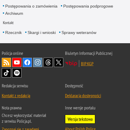
Postępowania o zamówienia
Postępowania podprogowe
Archiwum
Kontakt
Rzecznik
Skargi i wnioski
Sprawy weteranów
Policja
online
Biuletyn Informacji Publicznej
BIP KGP
Redakcja serwisu
Dostępność
Kontakt z redakcją
Deklaracja dostępności
Nota prawna
Inne wersje portalu
Chcesz wykorzystać materiał
Wersja tekstowa
z serwisu Policja.pl.
About Polish Police
Zapoznaj się z zasadami