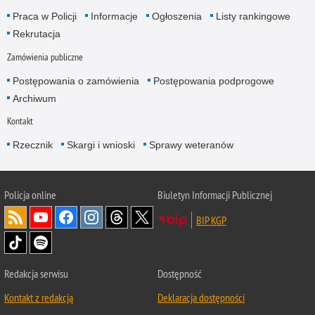
Praca w Policji
Informacje
Ogłoszenia
Listy rankingowe
Rekrutacja
Zamówienia publiczne
Postępowania o zamówienia
Postępowania podprogowe
Archiwum
Kontakt
Rzecznik
Skargi i wnioski
Sprawy weteranów
Policja
online
Biuletyn Informacji Publicznej
BIP KGP
Redakcja serwisu
Dostępność
Kontakt z redakcją
Deklaracja dostępności