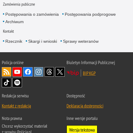
Zamówienia publiczne
Postępowania o zamówienia
Postępowania podprogowe
Archiwum
Kontakt
Rzecznik
Skargi i wnioski
Sprawy weteranów
Policja
online
Biuletyn Informacji Publicznej
BIP KGP
Redakcja serwisu
Dostępność
Kontakt z redakcją
Deklaracja dostępności
Nota prawna
Inne wersje portalu
Chcesz wykorzystać materiał
Wersja tekstowa
z serwisu Policja.pl.