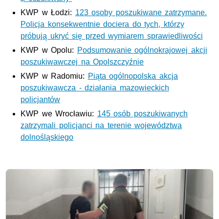
KWP w Łodzi:
123 osoby poszukiwane zatrzymane.
Policja konsekwentnie dociera do tych, którzy
próbują ukryć się przed wymiarem sprawiedliwości
KWP w Opolu:
Podsumowanie ogólnokrajowej akcji
poszukiwawczej na Opolszczyźnie
KWP w Radomiu:
Piąta ogólnopolska akcja
poszukiwawcza - działania mazowieckich
policjantów
KWP we Wrocławiu:
145 osób poszukiwanych
zatrzymali policjanci na terenie województwa
dolnośląskiego