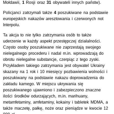
Mołdawii,
1
Rosji oraz
31
obywateli innych państw).
Policjanci zatrzymali także
4
poszukiwane na podstawie
europejskich nakazów aresztowania i czerwonych not
Interpolu.
Ta akcja to nie tylko zatrzymania osób to także
uderzenie w każdy aspekt przestępczej działalności.
Często osoby poszukiwane nie zaprzestają swojego
nielegalnego procederu i nadal m.in. wprowadzają do
obrotu nielegalne substancje, czerpiąc z tego zyski.
Przykładem takiego zatrzymania jest obywatel Ukrainy
skazany na 1 rok i 10 miesięcy pozbawienia wolności i
poszukiwany na podstawie nakazu doprowadzenia do
zakładu karnego. W miejscu ukrywania się
poszukiwanego ujawniono i zabezpieczono znaczne
ilości środków odurzających, m.in. marihuany,
metamfetaminy, amfetaminy, kokainy i tabletek MDMA, a
także maczetę, pałkę, noże oraz pieniądze w kwocie 12