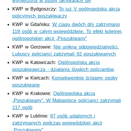
wymierzona w osoby ukrywające się
KWP w Bydgoszczy:
To już V ogólnopolska akcja
policyjnych poszukiwaczy
KWP w Gdańsku
:
W ciągu dwóch dni zatrzymano
119 osób w całym województwie. To efekt kolejnej,
ogólnopolskiej akcji „Poszukiwany”
KWP w Gorzowie:
Nie unikną odpowiedzialności.
Lubuscy policjanci zatrzymali 92 poszukiwanych
KWP w Katowicach:
Ogólnopolska akcja
poszukiwawcza - działania śląskich policjantów
KWP w Kielcach:
Konsekwentnie ścigamy osoby
poszukiwane
KWP w Krakowie:
Ogólnopolska akcja
„Poszukiwany”. W Małopolsce policjanci zatrzymali
217 osób
KWP w Lublinie:
87 osób ustalonych i
zatrzymanych podczas wojewódzkiej akcji
„Poszukiwany”