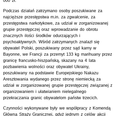
000 zł.
Podczas działań zatrzymano osoby poszukiwane za
najcięższe przestępstwa m.in. za zgwałcenie, za
przestępstwa narkotykowe, za udział w zorganizowanej
grupie przestępczej oraz wprowadzanie do obrotu
znacznych ilości środków odurzających i
psychoaktywnych. Wśród zatrzymanych znalazł się
obywatel Polski, poszukiwany przez sąd karny w
Bayonne, we Francji za przemyt 133 kg marihuany przez
granicę francusko-hiszpańską, skazany na 4 lata
pozbawienia wolności oraz obywatel Ukrainy,
poszukiwany na podstawie Europejskiego Nakazu
Aresztowania wydanego przez stronę niemiecką za
udział w zorganizowanej grupie przestępczej związanej z
organizowaniem i ułatwianiem nielegalnego
przekraczania granic obywatelom państw trzecich.
Czynności wykonywane były we współpracy z Komendą
Główną Straży Granicznej, gdyż jednym z celów akcji