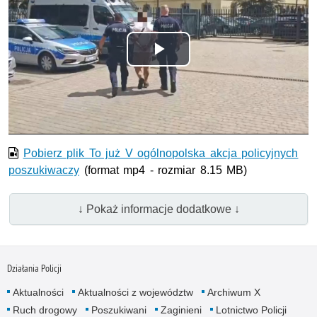
Odtwórz
wideo
Pobierz plik To już V ogólnopolska akcja policyjnych
poszukiwaczy
(format mp4 - rozmiar 8.15 MB)
↓ Pokaż informacje dodatkowe ↓
Działania Policji
Aktualności
Aktualności z województw
Archiwum X
Ruch drogowy
Poszukiwani
Zaginieni
Lotnictwo Policji