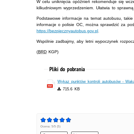
W celu uniknięcia opóźnień rekomenduje się wcze
kilkudniowym wyprzedzeniem. Ułatwia to sprawną o
Podstawowe informacje na temat autobusu, takie
informacje o polisie OC, można sprawdzić za poś
https://bezpiecznyautobus.gov.pl
.
Wspólnie zadbajmy, aby letni wypoczynek rozpocz
(BRD
KGP)
Pliki do pobrania
Wykaz punktów kontroli autobusów - Wak
715.6 KB
Ocena: 5/5 (5)