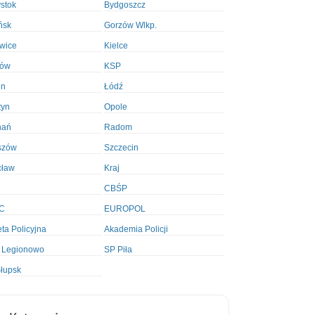
ystok
Bydgoszcz
ńsk
Gorzów Wlkp.
wice
Kielce
ków
KSP
in
Łódź
tyn
Opole
nań
Radom
szów
Szczecin
cław
Kraj
CBŚP
C
EUROPOL
ta Policyjna
Akademia Policji
 Legionowo
SP Piła
łupsk