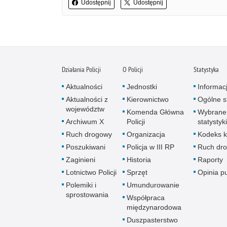
Udostępnij
Udostępnij
Działania Policji
O Policji
Statystyka
Aktualności
Jednostki
Informac
Aktualności z
Kierownictwo
Ogólne st
województw
Komenda Główna
Wybrane
Archiwum X
Policji
statystyki
Ruch drogowy
Organizacja
Kodeks k
Poszukiwani
Policja w III RP
Ruch dr
Zaginieni
Historia
Raporty
Lotnictwo Policji
Sprzęt
Opinia p
Polemiki i
Umundurowanie
sprostowania
Współpraca
międzynarodowa
Duszpasterstwo