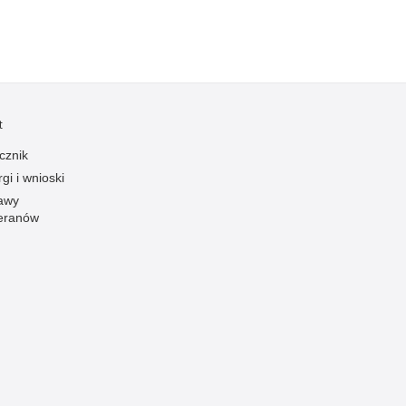
Ofiarni i odważni
Opinia publiczna
Oszustwa
Pedofilia, pornografia dziecięca
t
Piractwo przemysłowe
cznik
Podrabianie znaków towarowych
gi i wnioski
Pogryzienia przez psy
awy
eranów
Polemiki i sprostowania
Policja inaczej
Policjant z pasją
Porwania
Pożary i podpalenia
Pranie brudnych pieniędzy
Prawa człowieka