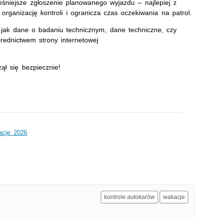
śniejsze zgłoszenie planowanego wyjazdu – najlepiej z
rganizację kontroli i ogranicza czas oczekiwania na patrol.
 jak dane o badaniu technicznym, dane techniczne, czy
rednictwem strony internetowej
ął się bezpiecznie!
acje 2026
kontrole autokarów
wakacje