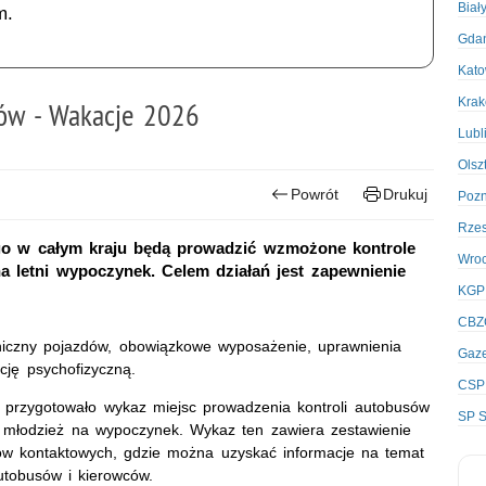
Biał
m.
Gda
Kato
Kra
ów - Wakacje 2026
Lubl
Olsz
Powrót
Drukuj
Poz
Rze
ego w całym kraju będą prowadzić wzmożone kontrole
Wro
a letni wypoczynek. Celem działań jest zapewnienie
KGP
CBZ
niczny pojazdów, obowiązkowe wyposażenie, uprawnienia
Gaze
ycję psychofizyczną.
CSP
przygotowało wykaz miejsc prowadzenia kontroli autobusów
SP S
 młodzież na wypoczynek. Wykaz ten zawiera zestawienie
ów kontaktowych, gdzie można uzyskać informacje na temat
utobusów i kierowców.