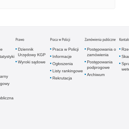
Prawo
Praca w Policji
Zamówienia publiczne
Kontak
je
Dziennik
Praca w Policji
Postępowania o
Rze
Urzędowy KGP
zamówienia
atystyki
Informacje
Skar
Wyroki sądowe
Postępowania
Ogłoszenia
Spr
podprogowe
wet
Listy rankingowe
Archiwum
arny
Rekrutacja
ogowy
ubliczna