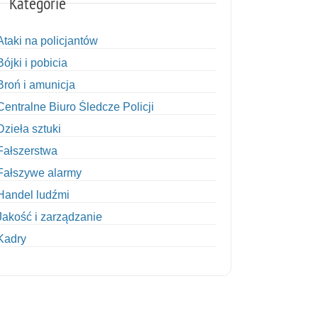
Kategorie
Ataki na policjantów
Bójki i pobicia
Broń i amunicja
Centralne Biuro Śledcze Policji
Dzieła sztuki
Fałszerstwa
Fałszywe alarmy
Handel ludźmi
Jakość i zarządzanie
Kadry
Kobiety w Policji
Korupcja
Kradzież