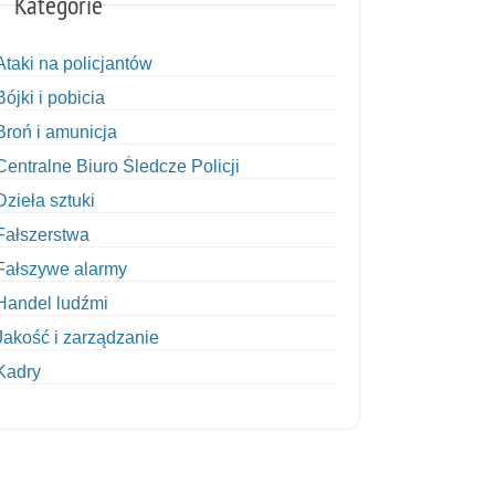
Kategorie
Ataki na policjantów
Bójki i pobicia
Broń i amunicja
Centralne Biuro Śledcze Policji
Dzieła sztuki
Fałszerstwa
Fałszywe alarmy
Handel ludźmi
Jakość i zarządzanie
Kadry
Kobiety w Policji
Korupcja
Kradzież