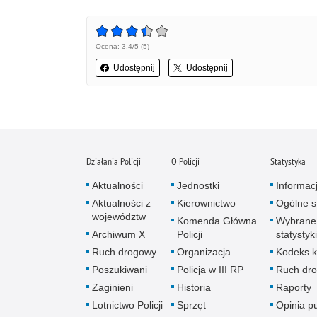
Ocena: 3.4/5 (5)
Udostępnij
Udostępnij
Działania Policji
O Policji
Statystyka
Aktualności
Jednostki
Informac
Aktualności z
Kierownictwo
Ogólne st
województw
Komenda Główna
Wybrane
Archiwum X
Policji
statystyki
Ruch drogowy
Organizacja
Kodeks k
Poszukiwani
Policja w III RP
Ruch dr
Zaginieni
Historia
Raporty
Lotnictwo Policji
Sprzęt
Opinia p