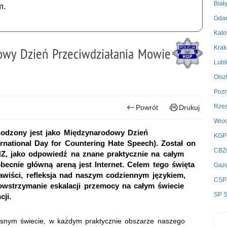
Biał
m.
Gda
Kato
Kra
odowy Dzień Przeciwdziałania Mowie
Lubl
Olsz
Poz
Rze
Powrót
Drukuj
Wro
hodzony jest jako Międzynarodowy Dzień
KGP
ernational Day for Countering Hate Speech). Został on
CBZ
, jako odpowiedź na znane praktycznie na całym
becnie główną areną jest Internet. Celem tego święta
Gaze
wiści, refleksja nad naszym codziennym językiem,
CSP
wstrzymanie eskalacji przemocy na całym świecie
SP S
ji.
snym świecie, w każdym praktycznie obszarze naszego