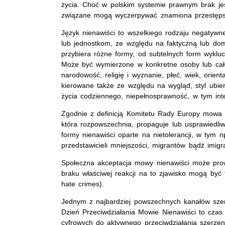
życia. Choć w polskim systemie prawnym brak jest 
związane mogą wyczerpywać znamiona przestęp
Język nienawiści to wszelkiego rodzaju negatyw
lub jednostkom, ze względu na faktyczną lub dom
przybiera różne formy, od subtelnych form wyklu
Może być wymierzone w konkretne osoby lub całe
narodowość, religię i wyznanie, płeć, wiek, orien
kierowane także ze względu na wygląd, styl ubier
życia codziennego, niepełnosprawność, w tym int
Zgodnie z definicją Komitetu Rady Europy mowa 
która rozpowszechnia, propaguje lub usprawiedli
formy nienawiści oparte na nietolerancji, w tym
przedstawicieli mniejszości, migrantów bądź imig
Społeczna akceptacja mowy nienawiści może prow
braku właściwej reakcji na to zjawisko mogą być
hate crimes).
Jednym z najbardziej powszechnych kanałów szer
Dzień Przeciwdziałania Mowie Nienawiści to czas
cyfrowych do aktywnego przeciwdziałania szerzen