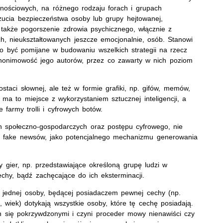
nościowych, na różnego rodzaju forach i grupach
zucia bezpieczeństwa osoby lub grupy hejtowanej,
 także pogorszenie zdrowia psychicznego, włącznie z
, nieukształtowanych jeszcze emocjonalnie, osób. Stanowi
o być pomijane w budowaniu wszelkich strategii na rzecz
anonimowość jego autorów, przez co zawarty w nich poziom
aci słownej, ale też w formie grafiki, np. gifów, memów,
 ma to miejsce z wykorzystaniem sztucznej inteligencji, a
army trolli i cyfrowych botów.
n społeczno-gospodarczych oraz postępu cyfrowego, nie
 fake newsów, jako potencjalnego mechanizmu generowania
gier, np. przedstawiające określoną grupę ludzi w
echy, bądź zachęcające do ich eksterminacji.
o jednej osoby, będącej posiadaczem pewnej cechy (np.
, wiek) dotykają wszystkie osoby, które tę cechę posiadają.
h się pokrzywdzonymi i czyni proceder mowy nienawiści czy