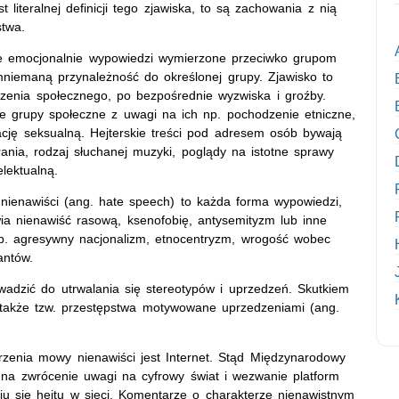
literalnej definicji tego zjawiska, to są zachowania z nią
stwa.
ne emocjonalnie wypowiedzi wymierzone przeciwko grupom
niemaną przynależność do określonej grupy. Zjawisko to
czenia społecznego, po bezpośrednie wyzwiska i groźby.
 grupy społeczne z uwagi na ich np. pochodzenie etniczne,
tację seksualną. Hejterskie treści pod adresem osób bywają
ania, rodzaj słuchanej muzyki, poglądy na istotne sprawy
elektualną.
nienawiści (ang. hate speech) to każda forma wypowiedzi,
wia nienawiść rasową, ksenofobię, antysemityzm lub inne
 np. agresywny nacjonalizm, etnocentryzm, wrogość wobec
rantów.
adzić do utrwalania się stereotypów i uprzedzeń. Skutkiem
 także tzw. przestępstwa motywowane uprzedzeniami (ang.
zenia mowy nienawiści jest Internet. Stąd Międzynarodowy
 na zwrócenie uwagi na cyfrowy świat i wezwanie platform
iu się hejtu w sieci. Komentarze o charakterze nienawistnym