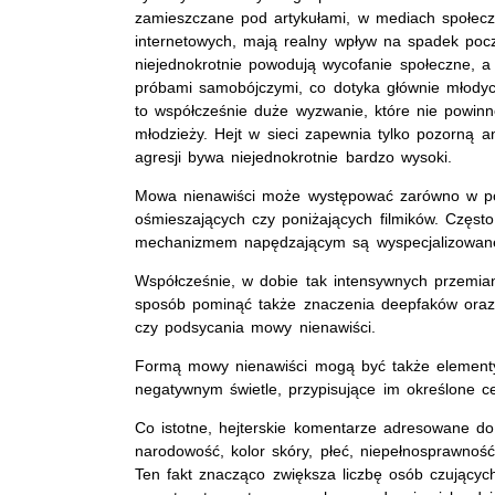
zamieszczane pod artykułami, w mediach społecz
internetowych, mają realny wpływ na spadek poc
niejednokrotnie powodują wycofanie społeczne, a
próbami samobójczymi, co dotyka głównie młodych
to współcześnie duże wyzwanie, które nie powinn
młodzieży. Hejt w sieci zapewnia tylko pozorną 
agresji bywa niejednokrotnie bardzo wysoki.
Mowa nienawiści może występować zarówno w post
ośmieszających czy poniżających filmików. Często
mechanizmem napędzającym są wyspecjalizowane f
Współcześnie, w dobie tak intensywnych przemia
sposób pominąć także znaczenia deepfaków oraz
czy podsycania mowy nienawiści.
Formą mowy nienawiści mogą być także elementy 
negatywnym świetle, przypisujące im określone c
Co istotne, hejterskie komentarze adresowane d
narodowość, kolor skóry, płeć, niepełnosprawność
Ten fakt znacząco zwiększa liczbę osób czującyc