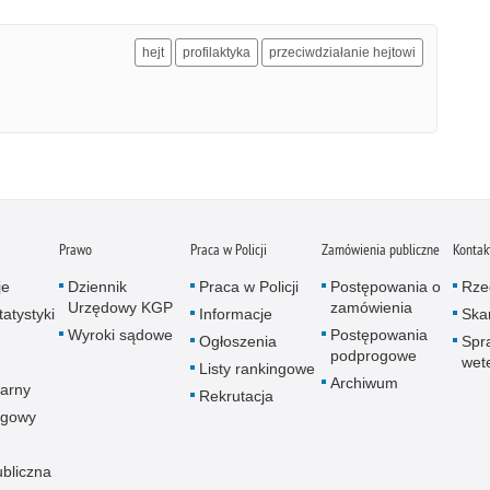
hejt
profilaktyka
przeciwdziałanie hejtowi
Prawo
Praca w Policji
Zamówienia publiczne
Kontak
je
Dziennik
Praca w Policji
Postępowania o
Rze
Urzędowy KGP
zamówienia
atystyki
Informacje
Skar
Wyroki sądowe
Postępowania
Ogłoszenia
Spr
podprogowe
wet
Listy rankingowe
Archiwum
arny
Rekrutacja
ogowy
ubliczna