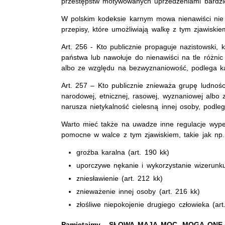
przestępstw motywowanych uprzedzeniami bardziej
W polskim kodeksie karnym mowa nienawiści nie j
przepisy, które umożliwiają walkę z tym zjawiski
Art. 256 - Kto publicznie propaguje nazistowski, k
państwa lub nawołuje do nienawiści na tle różni
albo ze względu na bezwyznaniowość, podlega ka
Art. 257 – Kto publicznie znieważa grupę ludnoś
narodowej, etnicznej, rasowej, wyznaniowej albo
narusza nietykalność cielesną innej osoby, podle
Warto mieć także na uwadze inne regulacje wyp
pomocne w walce z tym zjawiskiem, takie jak np.
groźba karalna (art. 190 kk)
uporczywe nękanie i wykorzystanie wizerunku
zniesławienie (art. 212 kk)
znieważenie innej osoby (art. 216 kk)
złośliwe niepokojenie drugiego człowieka (ar
Pamiętajmy - SŁOWA MAJĄ MOC. MOGĄ ONE