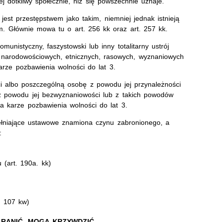
 dotkliwy społecznie, niż się powszechnie uznaje.
est przestępstwem jako takim, niemniej jednak istnieją
em. Głównie mowa tu o art. 256 kk oraz art. 257 kk.
omunistyczny, faszystowski lub inny totalitarny ustrój
c narodowościowych, etnicznych, rasowych, wyznaniowych
rze pozbawienia wolności do lat 3.
ci albo poszczególną osobę z powodu jej przynależności
 z powodu jej bezwyznaniowości lub z takich powodów
ga karze pozbawienia wolności do lat 3.
ełniające ustawowe znamiona czynu zabronionego, a
:
 (art. 190a. kk)
t. 107 kw)
 RANIĆ, MOGĄ KRZYWDZIĆ.