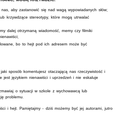
z nas, aby zastanowić się nad wagą wypowiadanych słów;
ub krzywdzące stereotypy, które mogą utrwalać
emy dalej otrzymaną wiadomość, memy czy filmiki
ienawiści;
lowane, bo to hejt pod ich adresem może być
jaki sposób komentujesz otaczającą nas rzeczywistość i
e jest językiem nienawiści i uprzedzeń i nie eskaluje
ozmawiaj o sytuacji w szkole z wychowawcą lub
ję problemu.
i i hejt. Pamiętajmy - dziś możemy być jej autorami, jutro