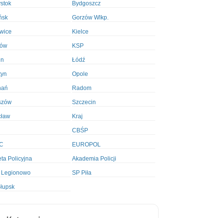
ystok
Bydgoszcz
ńsk
Gorzów Wlkp.
wice
Kielce
ków
KSP
in
Łódź
tyn
Opole
nań
Radom
szów
Szczecin
cław
Kraj
CBŚP
C
EUROPOL
ta Policyjna
Akademia Policji
 Legionowo
SP Piła
łupsk