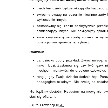
niech ten dzień będzie okazją dla każdego 
zwróćmy uwagę na pozornie niewinne żarty l
wykluczenie innych;
zastanówmy się, zanim bezkrytycznie prześl
ośmieszający innych. Nie nakręcajmy spirali n
zwracajmy uwagę na osoby społecznie wyizo
potencjalnym sprawcą tej sytuacji.
Rodzicu:
daj dziecku dobry przykład. Zwróć uwagę, w 
innych ludzi. Zastanów się, czy Twój język ni
niechęci i nienawiści do drugiego człowieka,
reaguj, gdy Twoje dziecko dotknie hejt. Por
pedagogiem szkolnym. Nie czekaj na eskalac
Nie bądźmy obojętni. Reagujmy na mowę nienawiśc
stać się ofiarami.
(Biuro Prewencji
KGP
)