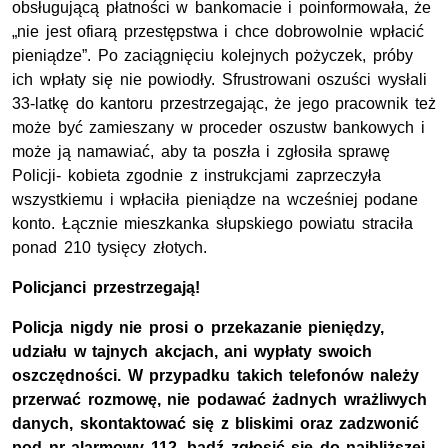
obsługującą płatności w bankomacie i poinformowała, że
„nie jest ofiarą przestępstwa i chce dobrowolnie wpłacić
pieniądze”. Po zaciągnięciu kolejnych pożyczek, próby
ich wpłaty się nie powiodły. Sfrustrowani oszuści wysłali
33-latkę do kantoru przestrzegając, że jego pracownik też
może być zamieszany w proceder oszustw bankowych i
może ją namawiać, aby ta poszła i zgłosiła sprawę
Policji- kobieta zgodnie z instrukcjami zaprzeczyła
wszystkiemu i wpłaciła pieniądze na wcześniej podane
konto. Łącznie mieszkanka słupskiego powiatu straciła
ponad 210 tysięcy złotych.
Policjanci przestrzegają!
Policja nigdy nie prosi o przekazanie pieniędzy,
udziału w tajnych akcjach, ani wypłaty swoich
oszczędności. W przypadku takich telefonów należy
przerwać rozmowę, nie podawać żadnych wrażliwych
danych, skontaktować się z bliskimi oraz zadzwonić
pod nr alarmowy 112, bądź zgłosić się do najbliższej