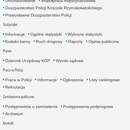
Umundurowanie
Współpraca międzynarodowa
Duszpasterstwo Policji Kościoła Rzymskokatolickiego
Prawosławne Duszpasterstwo Policji
Statystyka
Informacje
Ogólne statystyki
Wybrane statystyki
Kodeks karny
Ruch drogowy
Raporty
Opinia publiczna
Prawo
Dziennik Urzędowy KGP
Wyroki sądowe
Praca w Policji
Praca w Policji
Informacje
Ogłoszenia
Listy rankingowe
Rekrutacja
Zamówienia publiczne
Postępowania o zamówienia
Postępowania podprogowe
Archiwum
Kontakt