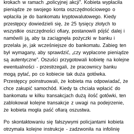
krokach w ramach „policyjnej akcji”. Kobieta wypłaciła
pieniądze ze swojego konta oszczędnościowego o
wpłaciła je do bankomatu kryptowalutowego. Kiedy
przestępcy dowiedzieli się, że 25 tysięcy złotych to
wszystkie oszczędności ofiary, postanowili pójść dalej i
namówili ją, aby ta zaciągnęła pożyczki w banku i
przelała je, jak wcześniejsze do bankomatu. Zabieg ten
był wymagany, aby sprawdzić, „czy wypłacone pieniądze
są autentyczne”. Oszuści przygotowali kobietę na kolejne
ewentualności - przestrzegali, że pracownicy banku
mogą pytać, po co kobiecie tak duża gotówka.
Przestępcy poinstruowali, że kobieta ma odpowiadać, że
chce zakupić samochód. Kiedy ta chciała wpłacić do
bankomatu w kilku transakcjach dużą ilość gotówki, ten
zablokował kolejne transakcje z uwagi na podejrzenie,
że kobieta mogła paść ofiarą oszustwa.
Po skontaktowaniu się fałszywymi policjantami kobieta
otrzymała kolejne instrukcje - zadzwoniła na infolinię