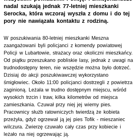
nadal szukają jednak 77-letniej mieszkanki
Serocka, która wczoraj wyszła z domu i do tej
pory nie nawiązała kontaktu z rodziną.
W poszukiwania 80-letniej mieszkanki Meszna
zaangażowani byli policjanci z komendy powiatowej
Policji w Lubartowie, strażacy oraz okoliczni mieszkańcy.
Od piątku przeszukano pobliskie lasy, jednak z uwagi na
trudnodostępny teren, nie wszędzie można było dotrzeć.
Dzisiaj do akcji poszukiwawczej wykorzystano
śmigłowiec. Około 11:00 policjanci dostrzegli z powietrza
zaginioną. Leżała w trudno dostępnym miejscu, wśród
wysokich trzcin i traw, kilka kilometrów od miejsca
zamieszkania. Czuwał przy niej jej wierny pies.
Pracownicy służb ratowniczych twierdzą że kobieta
przeżyła, gdyż ogrzewał ją jej pies Tofik - mieszaniec
wilczura. Zwierzę czuwało cały czas przy kobiecie i
leżało na niej ogrzewając ją.