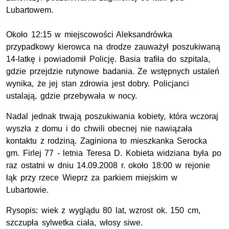
Lubartowem.
Około 12:15 w miejscowości Aleksandrówka
przypadkowy kierowca na drodze zauważył poszukiwaną
14-latkę i powiadomił Policję. Basia trafiła do szpitala,
gdzie przejdzie rutynowe badania. Ze wstępnych ustaleń
wynika, że jej stan zdrowia jest dobry. Policjanci
ustalają, gdzie przebywała w nocy.
Nadal jednak trwają poszukiwania kobiety, która wczoraj
wyszła z domu i do chwili obecnej nie nawiązała
kontaktu z rodziną. Zaginiona to mieszkanka Serocka
gm. Firlej 77 - letnia Teresa D. Kobieta widziana była po
raz ostatni w dniu 14.09.2008 r. około 18:00 w rejonie
łąk przy rzece Wieprz za parkiem miejskim w
Lubartowie.
Rysopis: wiek z wyglądu 80 lat, wzrost ok. 150 cm,
szczupła sylwetka ciała, włosy siwe.