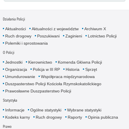
Działania Policji
Aktualności
Aktualności z województw
Archiwum X
Ruch drogowy
Poszukiwani
Zaginieni
Lotnictwo Policji
Polemiki i sprostowania
O Policji
Jednostki
Kierownictwo
Komenda Główna Policji
Organizacja
Policja w III RP
Historia
Sprzęt
Umundurowanie
Współpraca międzynarodowa
Duszpasterstwo Policji Kościoła Rzymskokatolickiego
Prawosławne Duszpasterstwo Policji
Statystyka
Informacje
Ogólne statystyki
Wybrane statystyki
Kodeks karny
Ruch drogowy
Raporty
Opinia publiczna
Prawo