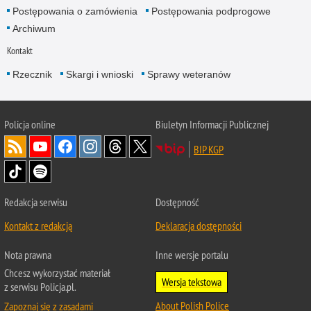
Postępowania o zamówienia
Postępowania podprogowe
Archiwum
Kontakt
Rzecznik
Skargi i wnioski
Sprawy weteranów
Policja
online
Biuletyn Informacji Publicznej
BIP KGP
Redakcja serwisu
Dostępność
Kontakt z redakcją
Deklaracja dostępności
Nota prawna
Inne wersje portalu
Chcesz wykorzystać materiał
Wersja tekstowa
z serwisu Policja.pl.
About Polish Police
Zapoznaj się z zasadami