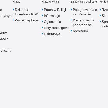
Prawo
Praca w Policji
Zamówienia publiczne
Kontak
je
Dziennik
Praca w Policji
Postępowania o
Rze
Urzędowy KGP
zamówienia
atystyki
Informacje
Skar
Wyroki sądowe
Postępowania
Ogłoszenia
Spr
podprogowe
wet
Listy rankingowe
Archiwum
arny
Rekrutacja
ogowy
ubliczna