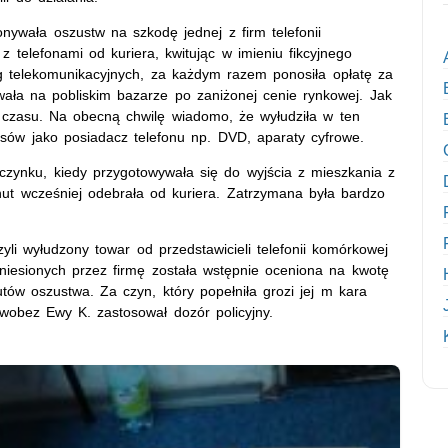
onywała oszustw na szkodę jednej z firm telefonii
 telefonami od kuriera, kwitując w imieniu fikcyjnego
 telekomunikacyjnych, za każdym razem ponosiła opłatę za
wała na pobliskim bazarze po zaniżonej cenie rynkowej. Jak
ego czasu. Na obecną chwilę wiadomo, że wyłudziła w ten
atisów jako posiadacz telefonu np. DVD, aparaty cyfrowe.
czynku, kiedy przygotowywała się do wyjścia z mieszkania z
inut wcześniej odebrała od kuriera. Zatrzymana była bardzo
yli wyłudzony towar od przedstawicieli telefonii komórkowej
poniesionych przez firmę została wstępnie oceniona na kwotę
utów oszustwa. Za czyn, który popełniła grozi jej m kara
 wobez Ewy K. zastosował dozór policyjny.