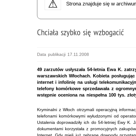
Strona znajduje się w archiwu
Chciała szybko się wzbogacić
Data publikacji 17.11.2008
49 zarzutów usłyszała 54-letnia Ewa K. zatrz
warszawskich Włochach. Kobieta posługując 
internet i infolinię na usługi telekomunika
telefony komórkowe sprzedawała z ogromnym 
wstępnie oceniona na niespełna 100 tys. złot
Kryminalni z Włoch otrzymali operacyjną informa
telefonami komórkowymi wyłudzonymi od operatoró
Ustalenia doprowadziły ich do 54-letniej Ewy K. Ja
dokumentami korzystała z promocyjnych zakupów a
Internet. Gdy mieli już zebrane dowoody przystąpi