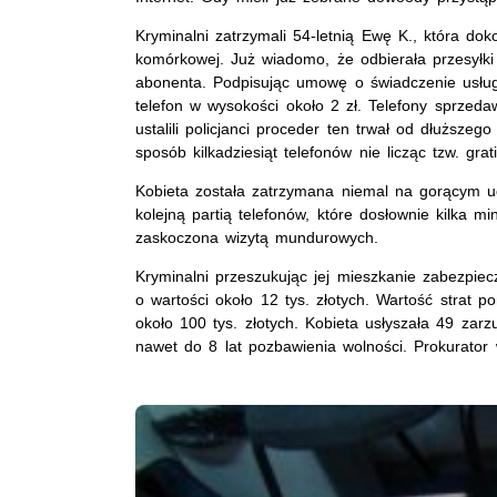
Kryminalni zatrzymali 54-letnią Ewę K., która dok
komórkowej. Już wiadomo, że odbierała przesyłki z
abonenta. Podpisując umowę o świadczenie usług
telefon w wysokości około 2 zł. Telefony sprzeda
ustalili policjanci proceder ten trwał od dłuższ
sposób kilkadziesiąt telefonów nie licząc tzw. gr
Kobieta została zatrzymana niemal na gorącym u
kolejną partią telefonów, które dosłownie kilka m
zaskoczona wizytą mundurowych.
Kryminalni przeszukując jej mieszkanie zabezpiecz
o wartości około 12 tys. złotych. Wartość strat 
około 100 tys. złotych. Kobieta usłyszała 49 zarz
nawet do 8 lat pozbawienia wolności. Prokurator