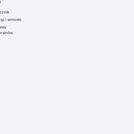
t
Ruch Drogowy
cznik
Samobójstwa
gi i wnioski
Sport
awy
eranów
Stalking
Statystyka
Szkolenia i ćwiczenia
Terroryzm
Unia Europejska
Uprowadzenia
Uroczystości
Utonięcia
Współpraca międzynarodowa
Współpraca Policji z innymi podmiotami
Wykroczenia