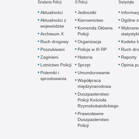
Działania Policji
O Policji
Statystyka
Aktualności
Jednostki
Informac
Aktualności z
Kierownictwo
Ogólne st
województw
Komenda Główna
Wybrane
Archiwum X
Policji
statystyki
Ruch drogowy
Organizacja
Kodeks k
Poszukiwani
Policja w III RP
Ruch dr
Zaginieni
Historia
Raporty
Lotnictwo Policji
Sprzęt
Opinia p
Polemiki i
Umundurowanie
sprostowania
Współpraca
międzynarodowa
Duszpasterstwo
Policji Kościoła
Rzymskokatolickiego
Prawosławne
Duszpasterstwo
Policji