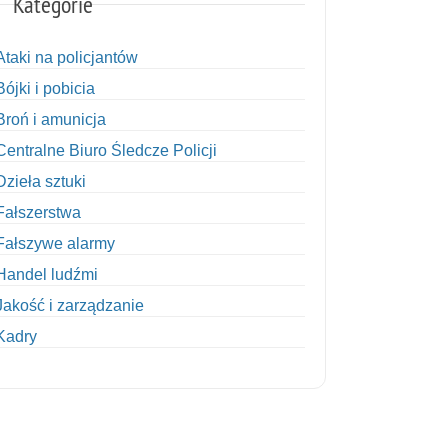
Kategorie
Ataki na policjantów
Bójki i pobicia
Broń i amunicja
Centralne Biuro Śledcze Policji
Dzieła sztuki
Fałszerstwa
Fałszywe alarmy
Handel ludźmi
Jakość i zarządzanie
Kadry
Kobiety w Policji
Korupcja
Kradzież