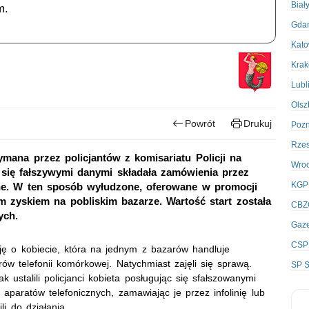
Biał
m.
Gda
Kato
Kra
Lubl
Olsz
Powrót
Drukuj
Poz
Rze
ymana przez policjantów z komisariatu Policji na
Wro
się fałszywymi danymi składała zamówienia przez
KGP
cyjne. W ten sposób wyłudzone, oferowane w promocji
zyskiem na pobliskim bazarze. Wartość start została
CBZ
ych.
Gaze
CSP
cję o kobiecie, która na jednym z bazarów handluje
w telefonii komórkowej. Natychmiast zajęli się sprawą.
SP S
k ustalili policjanci kobieta posługując się sfałszowanymi
paratów telefonicznych, zamawiając je przez infolinię lub
li do działania.