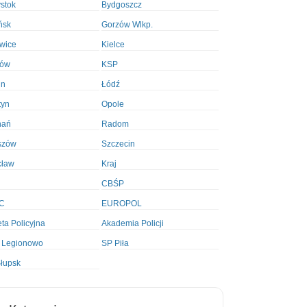
ystok
Bydgoszcz
ńsk
Gorzów Wlkp.
wice
Kielce
ków
KSP
in
Łódź
tyn
Opole
nań
Radom
szów
Szczecin
cław
Kraj
CBŚP
C
EUROPOL
ta Policyjna
Akademia Policji
 Legionowo
SP Piła
łupsk