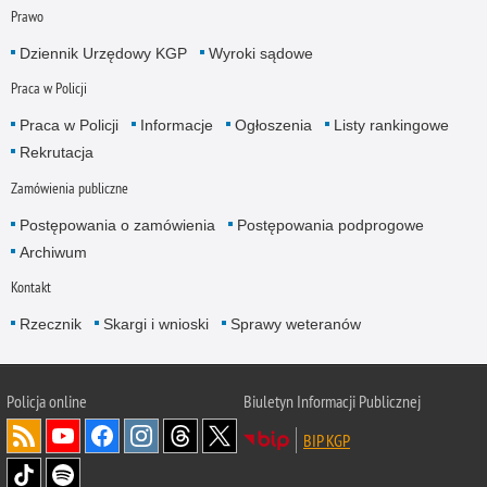
Prawo
Dziennik Urzędowy KGP
Wyroki sądowe
Praca w Policji
Praca w Policji
Informacje
Ogłoszenia
Listy rankingowe
Rekrutacja
Zamówienia publiczne
Postępowania o zamówienia
Postępowania podprogowe
Archiwum
Kontakt
Rzecznik
Skargi i wnioski
Sprawy weteranów
Policja
online
Biuletyn Informacji Publicznej
BIP KGP