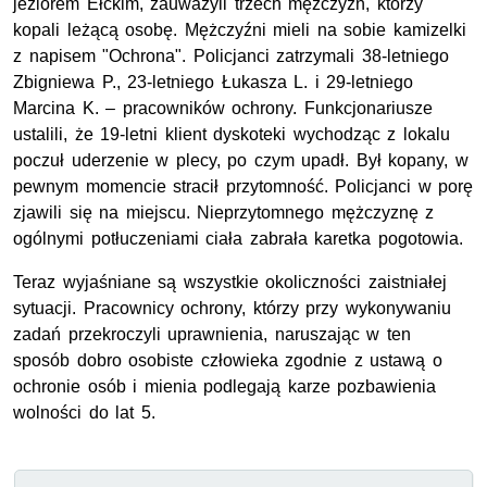
jeziorem Ełckim, zauważyli trzech mężczyzn, którzy
kopali leżącą osobę. Mężczyźni mieli na sobie kamizelki
z napisem "Ochrona". Policjanci zatrzymali 38-letniego
Zbigniewa P., 23-letniego Łukasza L. i 29-letniego
Marcina K. – pracowników ochrony. Funkcjonariusze
ustalili, że 19-letni klient dyskoteki wychodząc z lokalu
poczuł uderzenie w plecy, po czym upadł. Był kopany, w
pewnym momencie stracił przytomność. Policjanci w porę
zjawili się na miejscu. Nieprzytomnego mężczyznę z
ogólnymi potłuczeniami ciała zabrała karetka pogotowia.
Teraz wyjaśniane są wszystkie okoliczności zaistniałej
sytuacji. Pracownicy ochrony, którzy przy wykonywaniu
zadań przekroczyli uprawnienia, naruszając w ten
sposób dobro osobiste człowieka zgodnie z ustawą o
ochronie osób i mienia podlegają karze pozbawienia
wolności do lat 5.