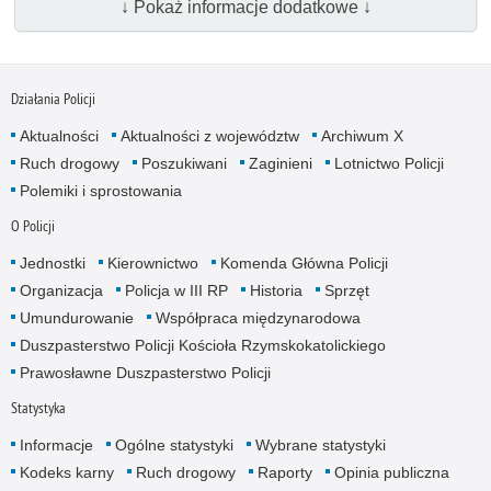
↓ Pokaż informacje dodatkowe ↓
Działania Policji
Aktualności
Aktualności z województw
Archiwum X
Ruch drogowy
Poszukiwani
Zaginieni
Lotnictwo Policji
Polemiki i sprostowania
O Policji
Jednostki
Kierownictwo
Komenda Główna Policji
Organizacja
Policja w III RP
Historia
Sprzęt
Umundurowanie
Współpraca międzynarodowa
Duszpasterstwo Policji Kościoła Rzymskokatolickiego
Prawosławne Duszpasterstwo Policji
Statystyka
Informacje
Ogólne statystyki
Wybrane statystyki
Kodeks karny
Ruch drogowy
Raporty
Opinia publiczna