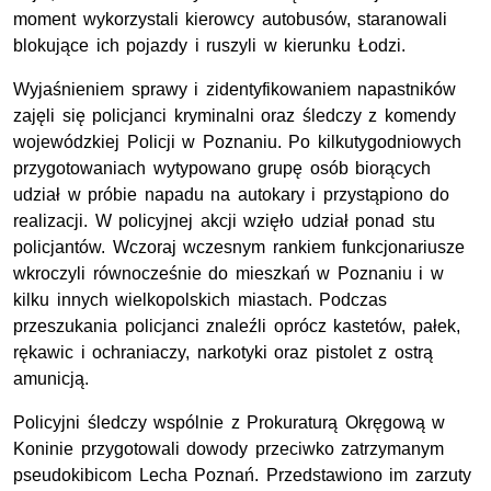
moment wykorzystali kierowcy autobusów, staranowali
blokujące ich pojazdy i ruszyli w kierunku Łodzi.
Wyjaśnieniem sprawy i zidentyfikowaniem napastników
zajęli się policjanci kryminalni oraz śledczy z komendy
wojewódzkiej Policji w Poznaniu. Po kilkutygodniowych
przygotowaniach wytypowano grupę osób biorących
udział w próbie napadu na autokary i przystąpiono do
realizacji. W policyjnej akcji wzięło udział ponad stu
policjantów. Wczoraj wczesnym rankiem funkcjonariusze
wkroczyli równocześnie do mieszkań w Poznaniu i w
kilku innych wielkopolskich miastach. Podczas
przeszukania policjanci znaleźli oprócz kastetów, pałek,
rękawic i ochraniaczy, narkotyki oraz pistolet z ostrą
amunicją.
Policyjni śledczy wspólnie z Prokuraturą Okręgową w
Koninie przygotowali dowody przeciwko zatrzymanym
pseudokibicom Lecha Poznań. Przedstawiono im zarzuty