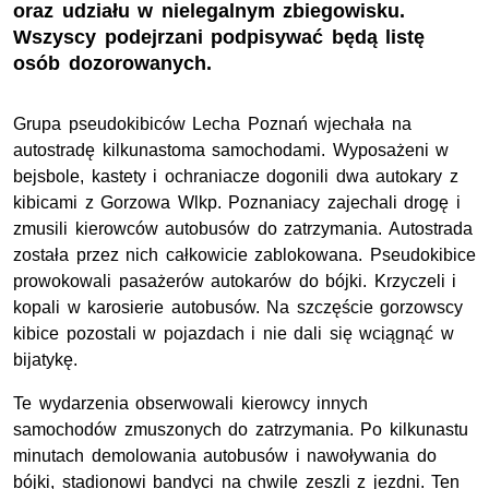
oraz udziału w nielegalnym zbiegowisku.
Wszyscy podejrzani podpisywać będą listę
osób dozorowanych.
Grupa pseudokibiców Lecha Poznań wjechała na
autostradę kilkunastoma samochodami. Wyposażeni w
bejsbole, kastety i ochraniacze dogonili dwa autokary z
kibicami z Gorzowa Wlkp. Poznaniacy zajechali drogę i
zmusili kierowców autobusów do zatrzymania. Autostrada
została przez nich całkowicie zablokowana. Pseudokibice
prowokowali pasażerów autokarów do bójki. Krzyczeli i
kopali w karosierie autobusów. Na szczęście gorzowscy
kibice pozostali w pojazdach i nie dali się wciągnąć w
bijatykę.
Te wydarzenia obserwowali kierowcy innych
samochodów zmuszonych do zatrzymania. Po kilkunastu
minutach demolowania autobusów i nawoływania do
bójki, stadionowi bandyci na chwilę zeszli z jezdni. Ten