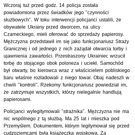
Wczoraj tuż przed godz. 14 policja została
powiadomiona przez świadków jego "czynności
służbowych". W toku interwencji policjanci ustalili, że
obywatele Ukrainy przed dworcem, na ulicy
Czarneckiego, mieli oferować do sprzedaży papierosy.
Mężczyzna przedstawił im się jako funkcjonariusz Straży
Granicznej i od jednego z nich zażądał otwarcia torby i
ujawnienia zawartości. Przestraszony Ukrainiec wrzucił
torbę do stojącego obok poloneza i uciekł. Samochód
był otwarty, bo kierowca wraz z właścicielem pobliskiego
baru właśnie rozładowali z niego towar. Obaj nadeszli w
chwili "kontroli". Rzekomy funkcjonariusz powiedział im,
że zatrzymuje wszystkich, którzy nielegalnie handlują
papierosami.
Policjanci wylegitymowali "strażnika". Mężczyzna nie ma
nic wspólnego z tą służbą. Ma 25 lat i mieszka pod
Przemyślem. Dokumentem, którym legitymował się przed
cudzoziemcami była książeczka wojskowa. Za