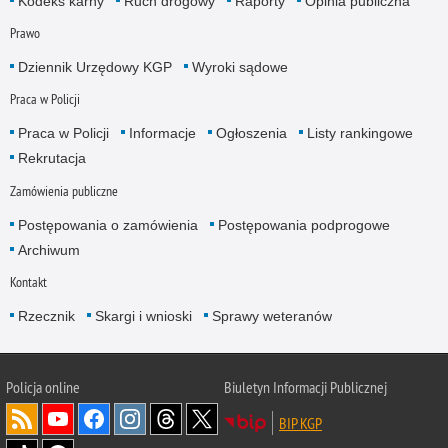
Kodeks karny
Ruch drogowy
Raporty
Opinia publiczna
Prawo
Dziennik Urzędowy KGP
Wyroki sądowe
Praca w Policji
Praca w Policji
Informacje
Ogłoszenia
Listy rankingowe
Rekrutacja
Zamówienia publiczne
Postępowania o zamówienia
Postępowania podprogowe
Archiwum
Kontakt
Rzecznik
Skargi i wnioski
Sprawy weteranów
Policja
online
Biuletyn Informacji Publicznej
BIP KGP