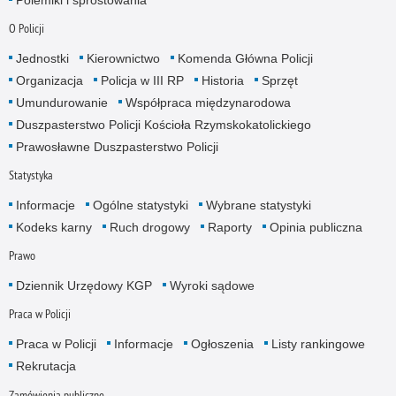
O Policji
Jednostki
Kierownictwo
Komenda Główna Policji
Organizacja
Policja w III RP
Historia
Sprzęt
Umundurowanie
Współpraca międzynarodowa
Duszpasterstwo Policji Kościoła Rzymskokatolickiego
Prawosławne Duszpasterstwo Policji
Statystyka
Informacje
Ogólne statystyki
Wybrane statystyki
Kodeks karny
Ruch drogowy
Raporty
Opinia publiczna
Prawo
Dziennik Urzędowy KGP
Wyroki sądowe
Praca w Policji
Praca w Policji
Informacje
Ogłoszenia
Listy rankingowe
Rekrutacja
Zamówienia publiczne