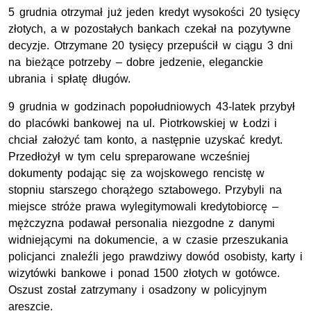
5 grudnia otrzymał już jeden kredyt wysokości 20 tysięcy
złotych, a w pozostałych bankach czekał na pozytywne
decyzje. Otrzymane 20 tysięcy przepuścił w ciągu 3 dni
na bieżące potrzeby – dobre jedzenie, eleganckie
ubrania i spłatę długów.
9 grudnia w godzinach popołudniowych 43-latek przybył
do placówki bankowej na ul. Piotrkowskiej w Łodzi i
chciał założyć tam konto, a następnie uzyskać kredyt.
Przedłożył w tym celu spreparowane wcześniej
dokumenty podając się za wojskowego rencistę w
stopniu starszego chorążego sztabowego. Przybyli na
miejsce stróże prawa wylegitymowali kredytobiorcę –
mężczyzna podawał personalia niezgodne z danymi
widniejącymi na dokumencie, a w czasie przeszukania
policjanci znaleźli jego prawdziwy dowód osobisty, karty i
wizytówki bankowe i ponad 1500 złotych w gotówce.
Oszust został zatrzymany i osadzony w policyjnym
areszcie.