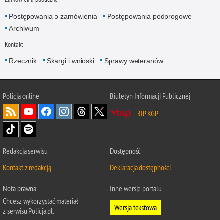
Postępowania o zamówienia
Postępowania podprogowe
Archiwum
Kontakt
Rzecznik
Skargi i wnioski
Sprawy weteranów
Policja
online
Biuletyn Informacji Publicznej
BIP KGP
Redakcja serwisu
Dostępność
Kontakt z redakcją
Deklaracja dostępności
Nota prawna
Inne wersje portalu
Chcesz wykorzystać materiał
Wersja tekstowa
z serwisu Policja.pl.