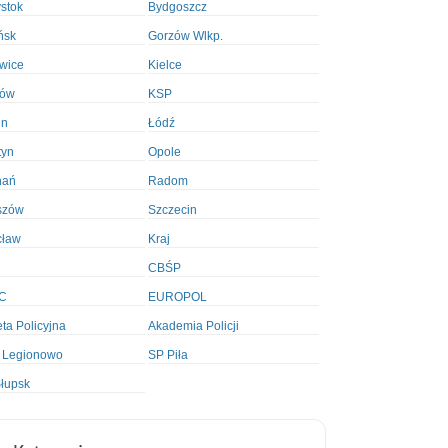
ystok
Bydgoszcz
ńsk
Gorzów Wlkp.
wice
Kielce
ków
KSP
in
Łódź
tyn
Opole
nań
Radom
szów
Szczecin
cław
Kraj
CBŚP
C
EUROPOL
ta Policyjna
Akademia Policji
 Legionowo
SP Piła
łupsk