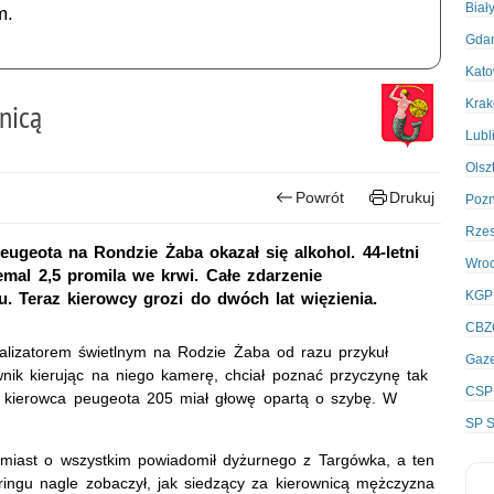
Biał
m.
Gda
Kato
Kra
nicą
Lubl
Olsz
Powrót
Drukuj
Poz
Rze
eugeota na Rondzie Żaba okazał się alkohol. 44-letni
Wro
emal 2,5 promila we krwi. Całe zdarzenie
KGP
u. Teraz kierowcy grozi do dwóch lat więzienia.
CBZ
alizatorem świetlnym na Rodzie Żaba od razu przykuł
Gaze
ik kierując na niego kamerę, chciał poznać przyczynę tak
CSP
że kierowca peugeota 205 miał głowę opartą o szybę. W
SP S
hmiast o wszystkim powiadomił dyżurnego z Targówka, a ten
toringu nagle zobaczył, jak siedzący za kierownicą mężczyzna