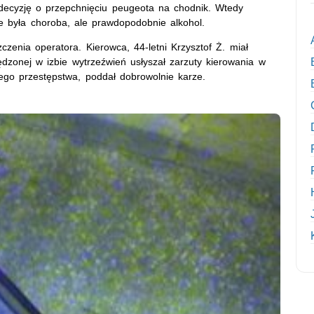
 decyzję o przepchnięciu peugeota na chodnik. Wtedy
e była choroba, ale prawdopodobnie alkohol.
szczenia operatora. Kierowca, 44-letni Krzysztof Ż. miał
dzonej w izbie wytrzeźwień usłyszał zarzuty kierowania w
nego przestępstwa, poddał dobrowolnie karze.