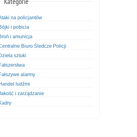
Kategorie
Ataki na policjantów
Bójki i pobicia
Broń i amunicja
Centralne Biuro Śledcze Policji
Dzieła sztuki
Fałszerstwa
Fałszywe alarmy
Handel ludźmi
Jakość i zarządzanie
Kadry
Kobiety w Policji
Korupcja
Kradzież