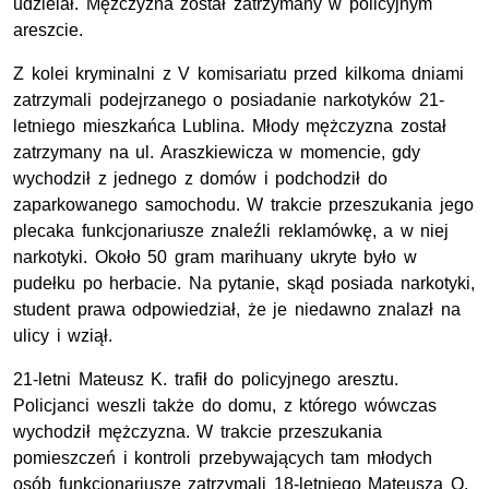
udzielał. Mężczyzna został zatrzymany w policyjnym
areszcie.
Z kolei kryminalni z V komisariatu przed kilkoma dniami
zatrzymali podejrzanego o posiadanie narkotyków 21-
letniego mieszkańca Lublina. Młody mężczyzna został
zatrzymany na ul. Araszkiewicza w momencie, gdy
wychodził z jednego z domów i podchodził do
zaparkowanego samochodu. W trakcie przeszukania jego
plecaka funkcjonariusze znaleźli reklamówkę, a w niej
narkotyki. Około 50 gram marihuany ukryte było w
pudełku po herbacie. Na pytanie, skąd posiada narkotyki,
student prawa odpowiedział, że je niedawno znalazł na
ulicy i wziął.
21-letni Mateusz K. trafił do policyjnego aresztu.
Policjanci weszli także do domu, z którego wówczas
wychodził mężczyzna. W trakcie przeszukania
pomieszczeń i kontroli przebywających tam młodych
osób funkcjonariusze zatrzymali 18-letniego Mateusza O.