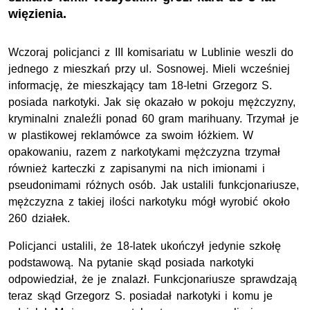
więzienia.
Wczoraj policjanci z III komisariatu w Lublinie weszli do
jednego z mieszkań przy ul. Sosnowej. Mieli wcześniej
informację, że mieszkający tam 18-letni Grzegorz S.
posiada narkotyki. Jak się okazało w pokoju mężczyzny,
kryminalni znaleźli ponad 60 gram marihuany. Trzymał je
w plastikowej reklamówce za swoim łóżkiem. W
opakowaniu, razem z narkotykami mężczyzna trzymał
również karteczki z zapisanymi na nich imionami i
pseudonimami różnych osób. Jak ustalili funkcjonariusze,
mężczyzna z takiej ilości narkotyku mógł wyrobić około
260 działek.
Policjanci ustalili, że 18-latek ukończył jedynie szkołę
podstawową. Na pytanie skąd posiada narkotyki
odpowiedział, że je znalazł. Funkcjonariusze sprawdzają
teraz skąd Grzegorz S. posiadał narkotyki i komu je