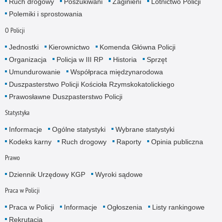
Ruch drogowy
Poszukiwani
Zaginieni
Lotnictwo Policji
Polemiki i sprostowania
O Policji
Jednostki
Kierownictwo
Komenda Główna Policji
Organizacja
Policja w III RP
Historia
Sprzęt
Umundurowanie
Współpraca międzynarodowa
Duszpasterstwo Policji Kościoła Rzymskokatolickiego
Prawosławne Duszpasterstwo Policji
Statystyka
Informacje
Ogólne statystyki
Wybrane statystyki
Kodeks karny
Ruch drogowy
Raporty
Opinia publiczna
Prawo
Dziennik Urzędowy KGP
Wyroki sądowe
Praca w Policji
Praca w Policji
Informacje
Ogłoszenia
Listy rankingowe
Rekrutacja