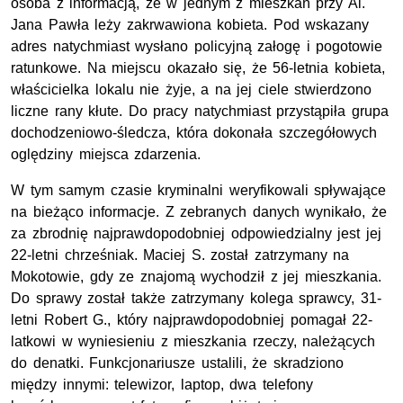
osoba z informacją, że w jednym z mieszkań przy Al.
Jana Pawła leży zakrwawiona kobieta. Pod wskazany
adres natychmiast wysłano policyjną załogę i pogotowie
ratunkowe. Na miejscu okazało się, że 56-letnia kobieta,
właścicielka lokalu nie żyje, a na jej ciele stwierdzono
liczne rany kłute. Do pracy natychmiast przystąpiła grupa
dochodzeniowo-śledcza, która dokonała szczegółowych
oględziny miejsca zdarzenia.
W tym samym czasie kryminalni weryfikowali spływające
na bieżąco informacje. Z zebranych danych wynikało, że
za zbrodnię najprawdopodobniej odpowiedzialny jest jej
22-letni chrześniak. Maciej S. został zatrzymany na
Mokotowie, gdy ze znajomą wychodził z jej mieszkania.
Do sprawy został także zatrzymany kolega sprawcy, 31-
letni Robert G., który najprawdopodobniej pomagał 22-
latkowi w wyniesieniu z mieszkania rzeczy, należących
do denatki. Funkcjonariusze ustalili, że skradziono
między innymi: telewizor, laptop, dwa telefony