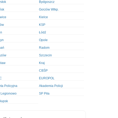
ystok
Bydgoszcz
ńsk
Gorzów Wlkp.
wice
Kielce
ków
KSP
in
Łódź
tyn
Opole
nań
Radom
szów
Szczecin
cław
Kraj
CBŚP
C
EUROPOL
ta Policyjna
Akademia Policji
 Legionowo
SP Piła
łupsk