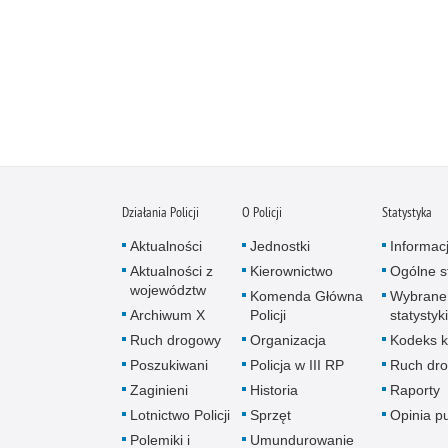
Działania Policji
O Policji
Statystyka
Aktualności
Jednostki
Informac
Aktualności z
Kierownictwo
Ogólne st
województw
Komenda Główna
Wybrane
Archiwum X
Policji
statystyki
Ruch drogowy
Organizacja
Kodeks k
Poszukiwani
Policja w III RP
Ruch dr
Zaginieni
Historia
Raporty
Lotnictwo Policji
Sprzęt
Opinia p
Polemiki i
Umundurowanie