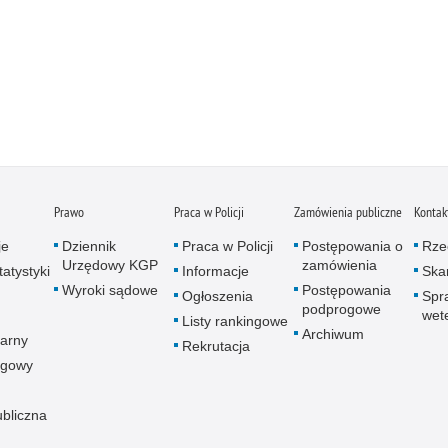
Prawo
Praca w Policji
Zamówienia publiczne
Kontak
je
Dziennik
Praca w Policji
Postępowania o
Rze
Urzędowy KGP
zamówienia
atystyki
Informacje
Skar
Wyroki sądowe
Postępowania
Ogłoszenia
Spr
podprogowe
wet
Listy rankingowe
Archiwum
arny
Rekrutacja
ogowy
ubliczna