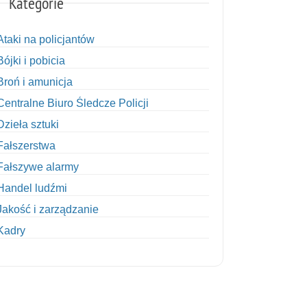
Kategorie
Ataki na policjantów
Bójki i pobicia
Broń i amunicja
Centralne Biuro Śledcze Policji
Dzieła sztuki
Fałszerstwa
Fałszywe alarmy
Handel ludźmi
Jakość i zarządzanie
Kadry
Kobiety w Policji
Korupcja
Kradzież