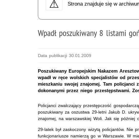
Strona znajduje się w archiwu
Wpadł poszukiwany 8 listami go
Data publikacji 30.01.2009
Poszukiwany Europejskim Nakazem Aresztowan
wpadł w ręce wolskich specjalistów od prze
mieszkaniu swojej znajomej. Tam policjanci 
dokonanymi przez niego przestępstwami. Zos
Policjanci zwalczający przestępczość gospodarczą
poszukiwany za oszustwa 29-letni Jakub D. ukry
znajomej, na warszawskiej Woli. Jak się później o
29-latek był zaskoczony wizytą policjantów. Nie p
funkcjonariusze namierzą go w Warszawie. W mie