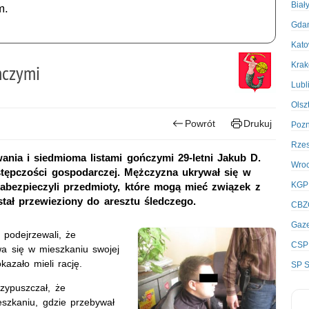
Biał
m.
Gda
Kato
Kra
ńczymi
Lubl
Olsz
Powrót
Drukuj
Poz
Rze
ia i siedmioma listami gończymi 29-letni Jakub D.
Wro
stępczości gospodarczej. Mężczyzna ukrywał się w
KGP
zabezpieczyli przedmioty, które mogą mieć związek z
tał przewieziony do aresztu śledczego.
CBZ
Gaze
 podejrzewali, że
CSP
wa się w mieszkaniu swojej
kazało mieli rację.
SP S
rzypuszczał, że
szkaniu, gdzie przebywał