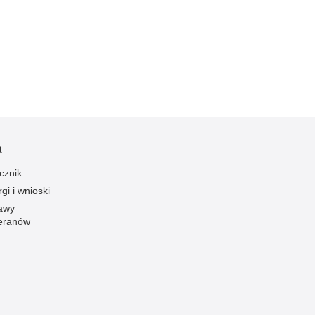
Kradzieże z włamaniem
Kultura
Logistyka, wyposażenie
Materiały wybuchowe
Nagrodzeni policjanci
Napady na banki
Napady na taksówkarzy
t
Napady na tiry
cznik
Nielegalny handel farmaceutykami
gi i wnioski
Nietrzeźwi kierujący
awy
eranów
Nietrzeźwi opiekunowie
Nietrzeźwi pracownicy
Niszczenie mienia
Nowoczesne technologie w pracy Policji
Odpowiedzialność majątkowa Policji