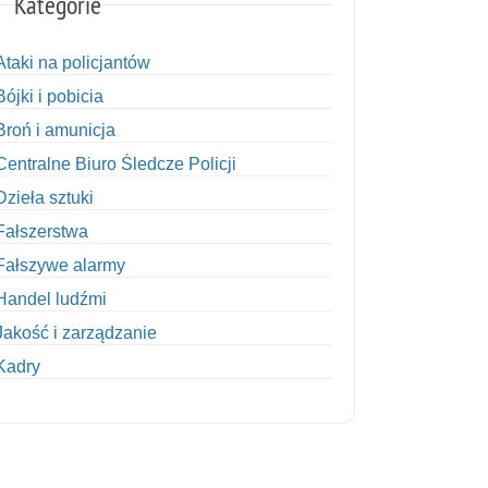
Kategorie
Ataki na policjantów
Bójki i pobicia
Broń i amunicja
Centralne Biuro Śledcze Policji
Dzieła sztuki
Fałszerstwa
Fałszywe alarmy
Handel ludźmi
Jakość i zarządzanie
Kadry
Kobiety w Policji
Korupcja
Kradzież