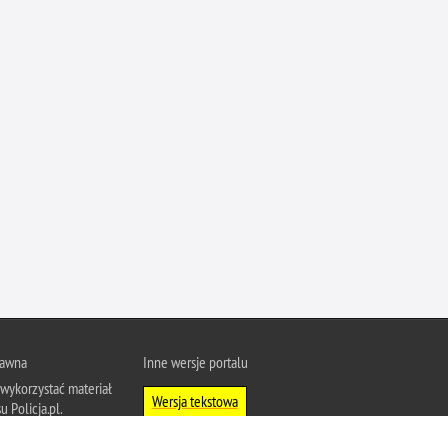
Ofiarni i odważni
Opinia publiczna
Oszustwa
Pedofilia, pornografia dziecięca
Piractwo przemysłowe
Podrabianie znaków towarowych
Pogryzienia przez psy
Polemiki i sprostowania
Policja inaczej
Policjant z pasją
Porwania
rawna
Inne wersje portalu
Pożary i podpalenia
wykorzystać materiał
Wersja tekstowa
Pranie brudnych pieniędzy
u Policja.pl.
Prawa człowieka
About Polish Police
j się z zasadami