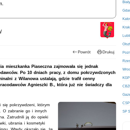
Biał
m.
Gda
Kato
Kra
w
Lubl
Olsz
Powrót
Drukuj
Poz
Rze
etnia mieszkanka Piaseczna zajmowała się jednak
Wro
odawców. Po 10 dniach pracy, z domu pokrzywdzonych
KGP
inalni z Wilanowa ustalają, gdzie trafił cenny
pracodawców Agnieszki B., która już nie świadczy dla
CBZ
Gaze
CSP
li się pokrzywdzeni, którym
h. O zabranie go i innych
SP S
a. Zatrudnili ją do opieki
ki, ubrania i kosmetyki
ringu. Wtedy okazało się, że