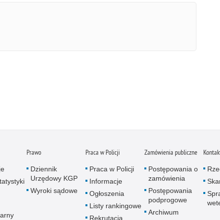
Prawo
Praca w Policji
Zamówienia publiczne
Kontak
je
Dziennik
Praca w Policji
Postępowania o
Rze
Urzędowy KGP
zamówienia
atystyki
Informacje
Skar
Wyroki sądowe
Postępowania
Ogłoszenia
Spr
podprogowe
wet
Listy rankingowe
Archiwum
arny
Rekrutacja