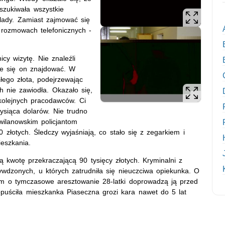
szukiwała wszystkie
flady. Zamiast zajmować się
 rozmowach telefonicznych -
cy wizytę. Nie znaleźli
że się on znajdować. W
ałego złota, podejrzewając
ch nie zawiodła. Okazało się,
kolejnych pracodawców. Ci
 tysiąca dolarów. Nie trudno
 wilanowskim policjantom
złotych. Śledczy wyjaśniają, co stało się z zegarkiem i
ieszkania.
ą kwotę przekraczającą 90 tysięcy złotych. Kryminalni z
wdzonych, u których zatrudniła się nieuczciwa opiekunka. O
kiem o tymczasowe aresztowanie 28-latki doprowadzą ją przed
dopuściła mieszkanka Piaseczna grozi kara nawet do 5 lat