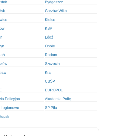
ystok
Bydgoszcz
ńsk
Gorzów Wlkp.
wice
Kielce
ków
KSP
in
Łódź
tyn
Opole
nań
Radom
szów
Szczecin
cław
Kraj
CBŚP
C
EUROPOL
ta Policyjna
Akademia Policji
 Legionowo
SP Piła
łupsk