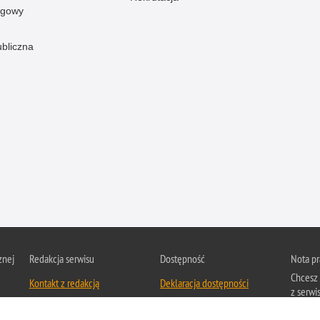
ogowy
ubliczna
znej
Redakcja serwisu
Dostępność
Nota p
Chcesz 
Kontakt z redakcją
Deklaracja dostępności
z serwis
Zapozna