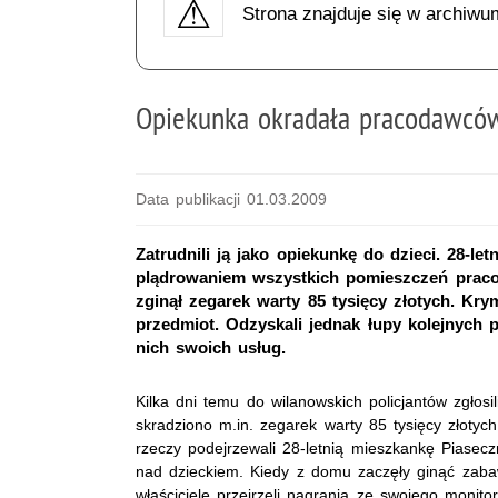
Strona znajduje się w archiwu
Opiekunka okradała pracodawcó
Data publikacji 01.03.2009
Zatrudnili ją jako opiekunkę do dzieci. 28-l
plądrowaniem wszystkich pomieszczeń prac
zginął zegarek warty 85 tysięcy złotych. Krym
przedmiot. Odzyskali jednak łupy kolejnych 
nich swoich usług.
Kilka dni temu do wilanowskich policjantów zgłosi
skradziono m.in. zegarek warty 85 tysięcy złotyc
rzeczy podejrzewali 28-letnią mieszkankę Piaseczn
nad dzieckiem. Kiedy z domu zaczęły ginąć zabaw
właściciele przejrzeli nagrania ze swojego monito