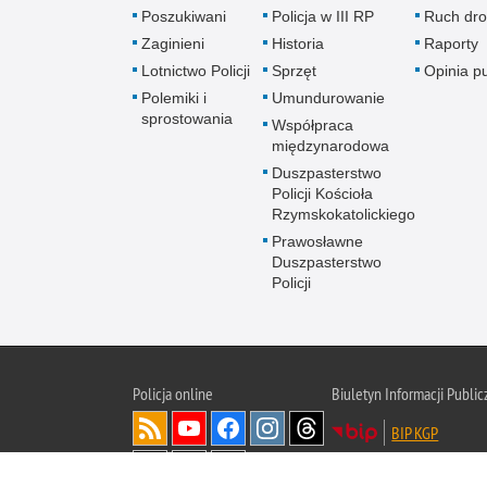
Poszukiwani
Policja w III RP
Ruch dr
Zaginieni
Historia
Raporty
Lotnictwo Policji
Sprzęt
Opinia p
Polemiki i
Umundurowanie
sprostowania
Współpraca
międzynarodowa
Duszpasterstwo
Policji Kościoła
Rzymskokatolickiego
Prawosławne
Duszpasterstwo
Policji
Policja
online
Biuletyn Informacji Public
BIP KGP