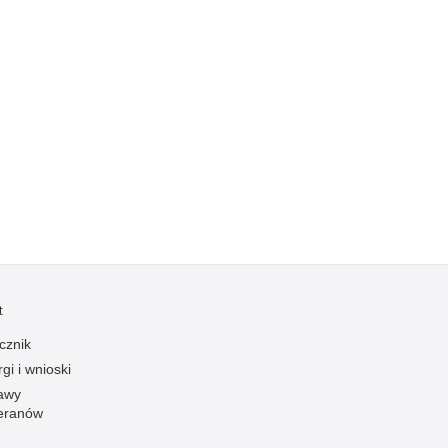
Kradzieże z włamaniem
Kultura
Logistyka, wyposażenie
Materiały wybuchowe
Nagrodzeni policjanci
Napady na banki
Napady na taksówkarzy
Napady na tiry
Nielegalny handel farmaceutykami
Nietrzeźwi kierujący
t
Nietrzeźwi opiekunowie
cznik
Nietrzeźwi pracownicy
gi i wnioski
Niszczenie mienia
awy
eranów
Nowoczesne technologie w pracy Policji
Odpowiedzialność majątkowa Policji