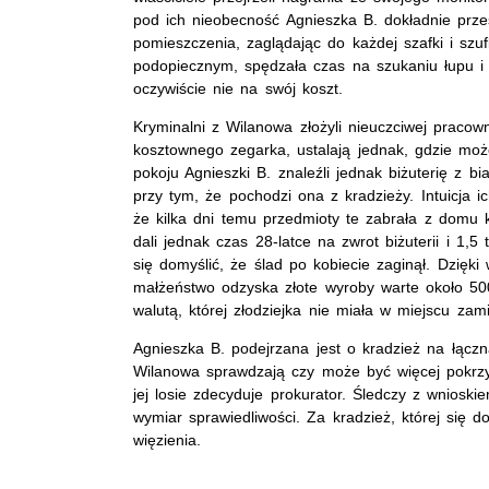
pod ich nieobecność Agnieszka B. dokładnie prze
pomieszczenia, zaglądając do każdej szafki i szu
podopiecznym, spędzała czas na szukaniu łupu i
oczywiście nie na swój koszt.
Kryminalni z Wilanowa złożyli nieuczciwej pracowni
kosztownego zegarka, ustalają jednak, gdzie mo
pokoju Agnieszki B. znaleźli jednak biżuterię z bi
przy tym, że pochodzi ona z kradzieży. Intuicja i
że kilka dni temu przedmioty te zabrała z domu 
dali jednak czas 28-latce na zwrot biżuterii i 1,5
się domyślić, że ślad po kobiecie zaginął. Dzięki
małżeństwo odzyska złote wyroby warte około 500 
walutą, której złodziejka nie miała w miejscu zam
Agnieszka B. podejrzana jest o kradzież na łączn
Wilanowa sprawdzają czy może być więcej pokrzy
jej losie zdecyduje prokurator. Śledczy z wnios
wymiar sprawiedliwości. Za kradzież, której się 
więzienia.