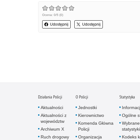
Ocena: 0/5 (0)
Udostępnij
Udostępnij
Działania Policji
O Policji
Statystyka
Aktualności
Jednostki
Informac
Aktualności z
Kierownictwo
Ogólne st
województw
Komenda Główna
Wybrane
Archiwum X
Policji
statystyki
Ruch drogowy
Organizacja
Kodeks k