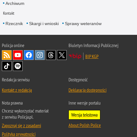
Archiwum
Kontakt
Rzecznik
Skargi i wnioski
Sprawy weteranów
Policja
online
Biuletyn Informacji Publicznej
BIP KGP
Redakcja serwisu
Dostępność
Kontakt z redakcją
Deklaracja dostępności
Nota prawna
Inne wersje portalu
Chcesz wykorzystać materiał
Wersja tekstowa
z serwisu Policja.pl.
About Polish Police
Zapoznaj się z zasadami
Polityka prywatności