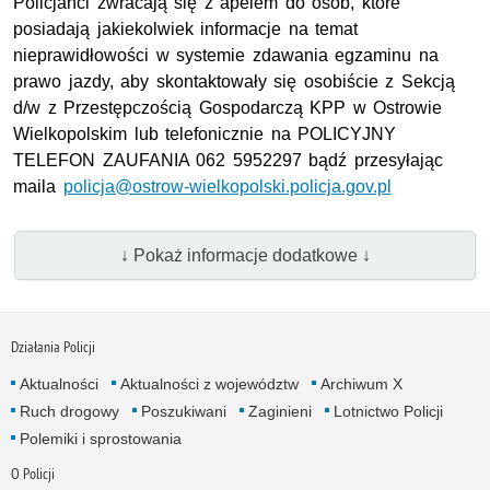
Policjanci zwracają się z apelem do osób, które
posiadają jakiekolwiek informacje na temat
nieprawidłowości w systemie zdawania egzaminu na
prawo jazdy, aby skontaktowały się osobiście z Sekcją
d/w z Przestępczością Gospodarczą KPP w Ostrowie
Wielkopolskim lub telefonicznie na
POLICYJNY
TELEFON ZAUFANIA 062 5952297 bądź przesyłając
maila
policja@ostrow-wielkopolski.policja.gov.pl
↓ Pokaż informacje dodatkowe ↓
Działania Policji
Aktualności
Aktualności z województw
Archiwum X
Ruch drogowy
Poszukiwani
Zaginieni
Lotnictwo Policji
Polemiki i sprostowania
O Policji