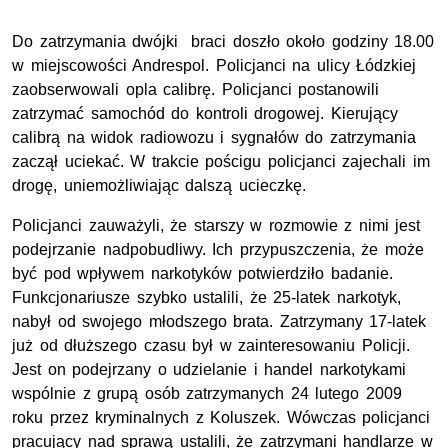
Do zatrzymania dwójki braci doszło około godziny 18.00
w miejscowości Andrespol. Policjanci na ulicy Łódzkiej
zaobserwowali opla calibrę. Policjanci postanowili
zatrzymać samochód do kontroli drogowej. Kierujący
calibrą na widok radiowozu i sygnałów do zatrzymania
zaczął uciekać. W trakcie pościgu policjanci zajechali im
drogę, uniemożliwiając dalszą ucieczkę.
Policjanci zauważyli, że starszy w rozmowie z nimi jest
podejrzanie nadpobudliwy. Ich przypuszczenia, że może
być pod wpływem narkotyków potwierdziło badanie.
Funkcjonariusze szybko ustalili, że 25-latek narkotyk,
nabył od swojego młodszego brata. Zatrzymany 17-latek
już od dłuższego czasu był w zainteresowaniu Policji.
Jest on podejrzany o udzielanie i handel narkotykami
wspólnie z grupą osób zatrzymanych 24 lutego 2009
roku przez kryminalnych z Koluszek. Wówczas policjanci
pracujący nad sprawą ustalili, że zatrzymani handlarze w