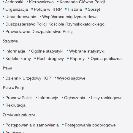
Jednostki
Kierownictwo
Komenda Główna Policji
Organizacja
Policja w III RP
Historia
Sprzęt
Umundurowanie
Współpraca międzynarodowa
Duszpasterstwo Policji Kościoła Rzymskokatolickiego
Prawosławne Duszpasterstwo Policji
Statystyka
Informacje
Ogólne statystyki
Wybrane statystyki
Kodeks karny
Ruch drogowy
Raporty
Opinia publiczna
Prawo
Dziennik Urzędowy KGP
Wyroki sądowe
Praca w Policji
Praca w Policji
Informacje
Ogłoszenia
Listy rankingowe
Rekrutacja
Zamówienia publiczne
Postępowania o zamówienia
Postępowania podprogowe
Archiwum