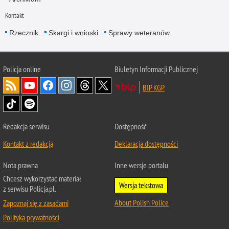
Kontakt
Rzecznik
Skargi i wnioski
Sprawy weteranów
Policja
online
Biuletyn Informacji Publicznej
BIP KGP
Redakcja serwisu
Dostępność
Kontakt z redakcją
Deklaracja dostępności
Nota prawna
Inne wersje portalu
Chcesz wykorzystać materiał
Wersja tekstowa
z serwisu Policja.pl.
About Polish Police
Zapoznaj się z zasadami
Polityka prywatności