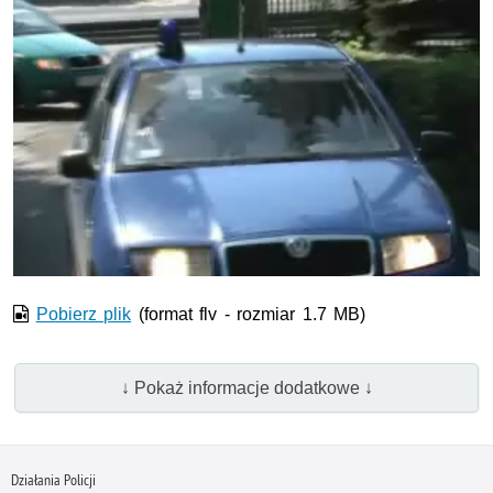
Film w formacie nieobsługiwanym przez odtwarzacz.
Pobierz plik
(format flv - rozmiar 1.7 MB)
↓ Pokaż informacje dodatkowe ↓
Działania Policji