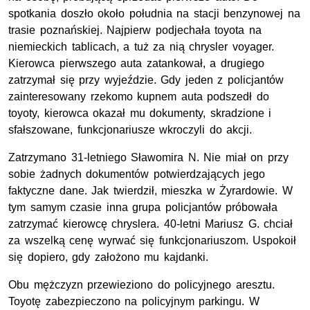
spotkania doszło około południa na stacji benzynowej na
trasie poznańskiej. Najpierw podjechała toyota na
niemieckich tablicach, a tuż za nią chrysler voyager.
Kierowca pierwszego auta zatankował, a drugiego
zatrzymał się przy wyjeździe. Gdy jeden z policjantów
zainteresowany rzekomo kupnem auta podszedł do
toyoty, kierowca okazał mu dokumenty, skradzione i
sfałszowane, funkcjonariusze wkroczyli do akcji.
Zatrzymano 31-letniego Sławomira N. Nie miał on przy
sobie żadnych dokumentów potwierdzających jego
faktyczne dane. Jak twierdził, mieszka w Żyrardowie. W
tym samym czasie inna grupa policjantów próbowała
zatrzymać kierowcę chryslera. 40-letni Mariusz G. chciał
za wszelką cenę wyrwać się funkcjonariuszom. Uspokoił
się dopiero, gdy założono mu kajdanki.
Obu mężczyzn przewieziono do policyjnego aresztu.
Toyotę zabezpieczono na policyjnym parkingu. W