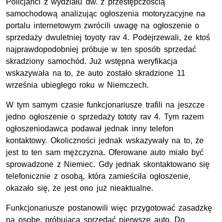
Policjanci z wydziału dw. z przestępczością
samochodową analizując ogłoszenia motoryzacyjne na
portalu internetowym zwrócili uwagę na ogłoszenie o
sprzedaży dwuletniej toyoty rav 4. Podejrzewali, że ktoś
najprawdopodobniej próbuje w ten sposób sprzedać
skradziony samochód. Już wstępna weryfikacja
wskazywała na to, że auto zostało skradzione 11
września ubiegłego roku w Niemczech.
W tym samym czasie funkcjonariusze trafili na jeszcze
jedno ogłoszenie o sprzedaży tototy rav 4. Tym razem
ogłoszeniodawca podawał jednak inny telefon
kontaktowy. Okoliczności jednak wskazywały na to, że
jest to ten sam mężczyzna. Oferowane auto miało być
sprowadzone z Niemiec. Gdy jednak skontaktowano się
telefonicznie z osobą, która zamieściła ogłoszenie,
okazało się, że jest ono już nieaktualne.
Funkcjonariusze postanowili więc przygotować zasadzkę
na osobę, próbującą sprzedać pierwsze auto. Do