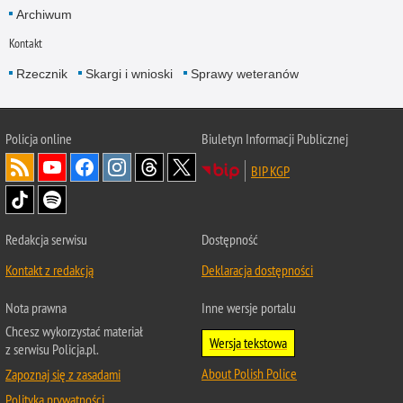
Archiwum
Kontakt
Rzecznik
Skargi i wnioski
Sprawy weteranów
Policja
online
Biuletyn Informacji Publicznej
BIP KGP
Redakcja serwisu
Dostępność
Kontakt z redakcją
Deklaracja dostępności
Nota prawna
Inne wersje portalu
Chcesz wykorzystać materiał
Wersja tekstowa
z serwisu Policja.pl.
About Polish Police
Zapoznaj się z zasadami
Polityka prywatności