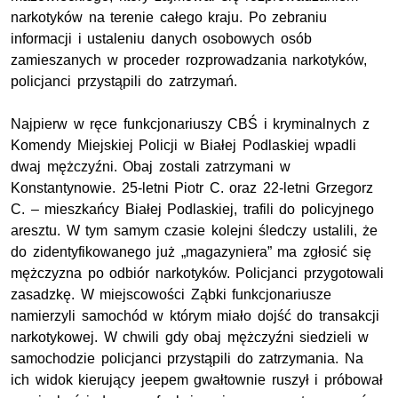
narkotyków na terenie całego kraju. Po zebraniu
informacji i ustaleniu danych osobowych osób
zamieszanych w proceder rozprowadzania narkotyków,
policjanci przystąpili do zatrzymań.
Najpierw w ręce funkcjonariuszy CBŚ i kryminalnych z
Komendy Miejskiej Policji w Białej Podlaskiej wpadli
dwaj mężczyźni. Obaj zostali zatrzymani w
Konstantynowie. 25-letni Piotr C. oraz 22-letni Grzegorz
C. – mieszkańcy Białej Podlaskiej, trafili do policyjnego
aresztu. W tym samym czasie kolejni śledczy ustalili, że
do zidentyfikowanego już „magazyniera” ma zgłosić się
mężczyzna po odbiór narkotyków. Policjanci przygotowali
zasadzkę. W miejscowości Ząbki funkcjonariusze
namierzyli samochód w którym miało dojść do transakcji
narkotykowej. W chwili gdy obaj mężczyźni siedzieli w
samochodzie policjanci przystąpili do zatrzymania. Na
ich widok kierujący jeepem gwałtownie ruszył i próbował