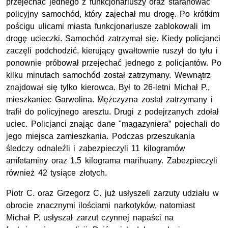
przejechać jednego z funkcjonariuszy oraz staranować
policyjny samochód, który zajechał mu drogę. Po krótkim
pościgu ulicami miasta funkcjonariusze zablokowali im
drogę ucieczki. Samochód zatrzymał się. Kiedy policjanci
zaczęli podchodzić, kierujący gwałtownie ruszył do tyłu i
ponownie próbował przejechać jednego z policjantów. Po
kilku minutach samochód został zatrzymany. Wewnątrz
znajdował się tylko kierowca. Był to 26-letni Michał P.,
mieszkaniec Garwolina. Mężczyzna został zatrzymany i
trafił do policyjnego aresztu. Drugi z podejrzanych zdołał
uciec. Policjanci znając dane "magazyniera” pojechali do
jego miejsca zamieszkania. Podczas przeszukania
śledczy odnaleźli i zabezpieczyli 11 kilogramów
amfetaminy oraz 1,5 kilograma marihuany. Zabezpieczyli
również 42 tysiące złotych.
Piotr C. oraz Grzegorz C. już usłyszeli zarzuty udziału w
obrocie znacznymi ilościami narkotyków, natomiast
Michał P. usłyszał zarzut czynnej napaści na