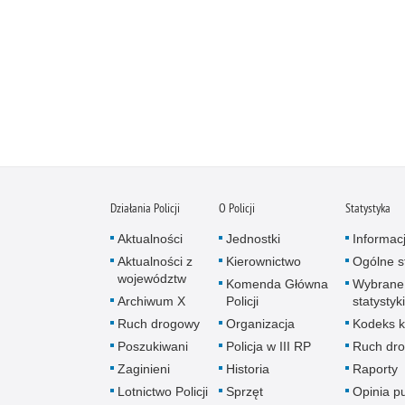
Działania Policji
O Policji
Statystyka
Aktualności
Jednostki
Informac
Aktualności z
Kierownictwo
Ogólne st
województw
Komenda Główna
Wybrane
Archiwum X
Policji
statystyki
Ruch drogowy
Organizacja
Kodeks k
Poszukiwani
Policja w III RP
Ruch dr
Zaginieni
Historia
Raporty
Lotnictwo Policji
Sprzęt
Opinia p