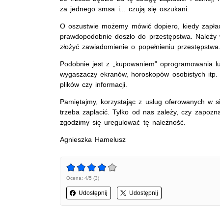
za jednego smsa i... czują się oszukani.
O oszustwie możemy mówić dopiero, kiedy zapłaci
prawdopodobnie doszło do przestępstwa. Należy w t
złożyć zawiadomienie o popełnieniu przestępstwa
Podobnie jest z „kupowaniem” oprogramowania lu
wygaszaczy ekranów, horoskopów osobistych itp.
plików czy informacji.
Pamiętajmy, korzystając z usług oferowanych w 
trzeba zapłacić. Tylko od nas zależy, czy zapozn
zgodzimy się uregulować tę należność.
Agnieszka Hamelusz
Ocena: 4/5 (3)
Udostępnij
Udostępnij