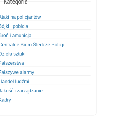
Kategorie
Ataki na policjantów
Bójki i pobicia
Broń i amunicja
Centralne Biuro Śledcze Policji
Dzieła sztuki
Fałszerstwa
Fałszywe alarmy
Handel ludźmi
Jakość i zarządzanie
Kadry
Kobiety w Policji
Korupcja
Kradzież