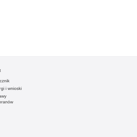
Kradzieże z włamaniem
Kultura
Logistyka, wyposażenie
Materiały wybuchowe
Nagrodzeni policjanci
Napady na banki
Napady na taksówkarzy
t
Napady na tiry
Nielegalny handel farmaceutykami
cznik
gi i wnioski
Nietrzeźwi kierujący
awy
Nietrzeźwi opiekunowie
eranów
Nietrzeźwi pracownicy
Niszczenie mienia
Nowoczesne technologie w pracy Policji
Odpowiedzialność majątkowa Policji