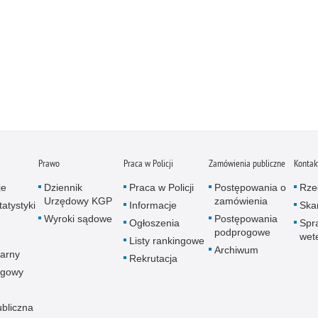
Prawo
Praca w Policji
Zamówienia publiczne
Kontak
je
Dziennik
Praca w Policji
Postępowania o
Rze
Urzędowy KGP
zamówienia
atystyki
Informacje
Skar
Wyroki sądowe
Postępowania
Ogłoszenia
Spr
podprogowe
wet
Listy rankingowe
Archiwum
arny
Rekrutacja
ogowy
ubliczna