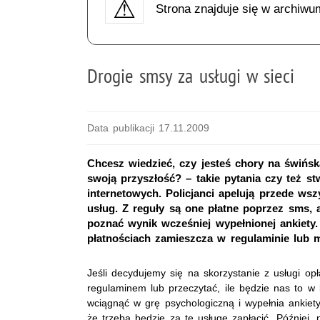
Strona znajduje się w archiwu
Drogie smsy za usługi w sieci
Data publikacji 17.11.2009
Chcesz wiedzieć, czy jesteś chory na świńs
swoją przyszłość? – takie pytania czy też st
internetowych. Policjanci apelują przede wsz
usług. Z reguły są one płatne poprzez sms, a
poznać wynik wcześniej wypełnionej ankiety
płatnościach zamieszcza w regulaminie lub m
Jeśli decydujemy się na skorzystanie z usługi o
regulaminem lub przeczytać, ile będzie nas to w 
wciągnąć w grę psychologiczną i wypełnia ankiet
że trzeba będzie za tę usługę zapłacić. Później, 