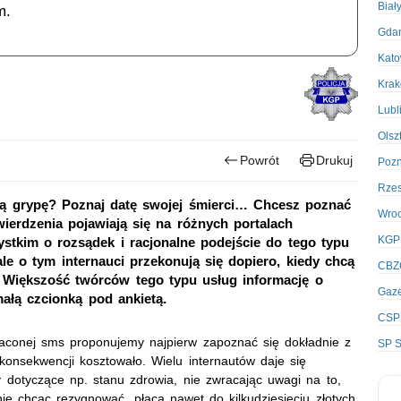
Biał
m.
Gda
Kato
Kra
Lubl
Olsz
Powrót
Drukuj
Poz
Rze
ką grypę? Poznaj datę swojej śmierci… Chcesz poznać
Wro
wierdzenia pojawiają się na różnych portalach
KGP
ystkim o rozsądek i racjonalne podejście do tego typu
le o tym internauci przekonują się dopiero, kiedy chcą
CBZ
. Większość twórców tego typu usług informację o
Gaze
ałą czcionką pod ankietą.
CSP
płaconej sms proponujemy najpierw zapoznać się dokładnie z
SP S
konsekwencji kosztowało. Wielu internautów daje się
y dotyczące np. stanu zdrowia, nie zwracając uwagi na to,
nie chcąc rezygnować, płacą nawet do kilkudziesięciu złotych