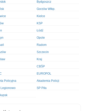
ystok
Bydgoszcz
ńsk
Gorzów Wlkp.
wice
Kielce
ków
KSP
in
Łódź
tyn
Opole
nań
Radom
szów
Szczecin
cław
Kraj
CBŚP
C
EUROPOL
ta Policyjna
Akademia Policji
 Legionowo
SP Piła
łupsk