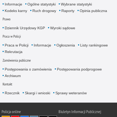
Informacje
Ogólne statystyki
Wybrane statystyki
Kodeks karny
Ruch drogowy
Raporty
Opinia publiczna
Prawo
Dziennik Urzędowy KGP
Wyroki sądowe
Praca w Policji
Praca w Policji
Informacje
Ogłoszenia
Listy rankingowe
Rekrutacja
Zamówienia publiczne
Postępowania o zamówienia
Postępowania podprogowe
Archiwum
Kontakt
Rzecznik
Skargi i wnioski
Sprawy weteranów
Policja
online
Biuletyn Informacji Publicznej