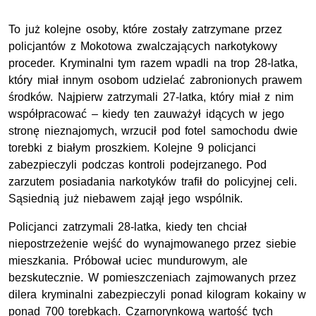
To już kolejne osoby, które zostały zatrzymane przez
policjantów z Mokotowa zwalczających narkotykowy
proceder. Kryminalni tym razem wpadli na trop 28-latka,
który miał innym osobom udzielać zabronionych prawem
środków. Najpierw zatrzymali 27-latka, który miał z nim
współpracować – kiedy ten zauważył idących w jego
stronę nieznajomych, wrzucił pod fotel samochodu dwie
torebki z białym proszkiem. Kolejne 9 policjanci
zabezpieczyli podczas kontroli podejrzanego. Pod
zarzutem posiadania narkotyków trafił do policyjnej celi.
Sąsiednią już niebawem zajął jego wspólnik.
Policjanci zatrzymali 28-latka, kiedy ten chciał
niepostrzeżenie wejść do wynajmowanego przez siebie
mieszkania. Próbował uciec mundurowym, ale
bezskutecznie. W pomieszczeniach zajmowanych przez
dilera kryminalni zabezpieczyli ponad kilogram kokainy w
ponad 700 torebkach. Czarnorynkową wartość tych