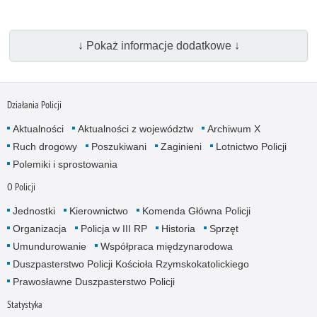
↓ Pokaż informacje dodatkowe ↓
Działania Policji
Aktualności
Aktualności z województw
Archiwum X
Ruch drogowy
Poszukiwani
Zaginieni
Lotnictwo Policji
Polemiki i sprostowania
O Policji
Jednostki
Kierownictwo
Komenda Główna Policji
Organizacja
Policja w III RP
Historia
Sprzęt
Umundurowanie
Współpraca międzynarodowa
Duszpasterstwo Policji Kościoła Rzymskokatolickiego
Prawosławne Duszpasterstwo Policji
Statystyka