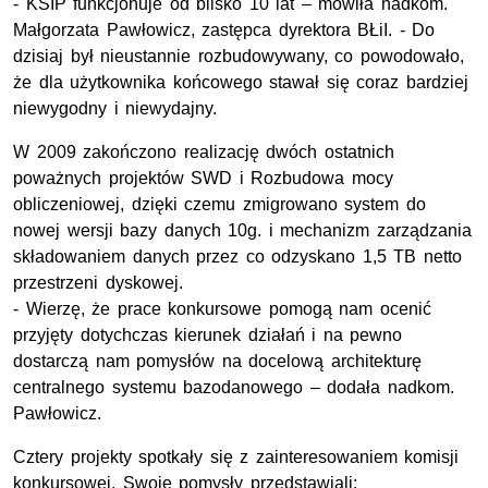
- KSIP funkcjonuje od blisko 10 lat – mówiła nadkom.
Małgorzata Pawłowicz, zastępca dyrektora BŁiI. - Do
dzisiaj był nieustannie rozbudowywany, co powodowało,
że dla użytkownika końcowego stawał się coraz bardziej
niewygodny i niewydajny.
W 2009 zakończono realizację dwóch ostatnich
poważnych projektów SWD i Rozbudowa mocy
obliczeniowej, dzięki czemu zmigrowano system do
nowej wersji bazy danych 10g. i mechanizm zarządzania
składowaniem danych przez co odzyskano 1,5 TB netto
przestrzeni dyskowej.
- Wierzę, że prace konkursowe pomogą nam ocenić
przyjęty dotychczas kierunek działań i na pewno
dostarczą nam pomysłów na docelową architekturę
centralnego systemu bazodanowego – dodała nadkom.
Pawłowicz.
Cztery projekty spotkały się z zainteresowaniem komisji
konkursowej. Swoje pomysły przedstawiali: