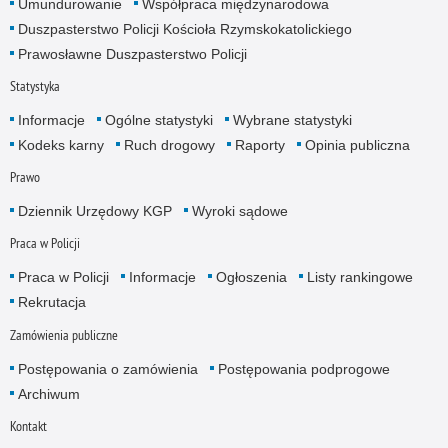
Umundurowanie
Współpraca międzynarodowa
Duszpasterstwo Policji Kościoła Rzymskokatolickiego
Prawosławne Duszpasterstwo Policji
Statystyka
Informacje
Ogólne statystyki
Wybrane statystyki
Kodeks karny
Ruch drogowy
Raporty
Opinia publiczna
Prawo
Dziennik Urzędowy KGP
Wyroki sądowe
Praca w Policji
Praca w Policji
Informacje
Ogłoszenia
Listy rankingowe
Rekrutacja
Zamówienia publiczne
Postępowania o zamówienia
Postępowania podprogowe
Archiwum
Kontakt