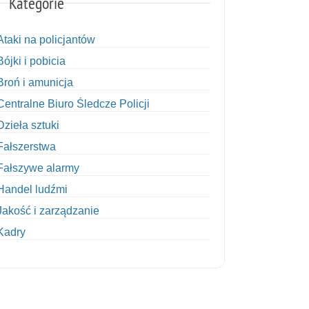
Kategorie
Ataki na policjantów
Bójki i pobicia
Broń i amunicja
Centralne Biuro Śledcze Policji
Dzieła sztuki
Fałszerstwa
Fałszywe alarmy
Handel ludźmi
Jakość i zarządzanie
Kadry
Kobiety w Policji
Korupcja
Kradzież