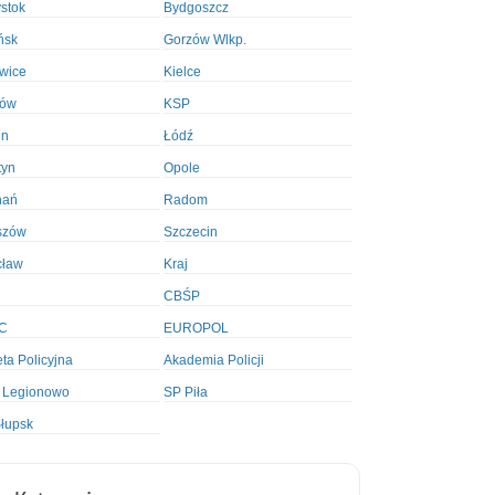
ystok
Bydgoszcz
ńsk
Gorzów Wlkp.
wice
Kielce
ków
KSP
in
Łódź
tyn
Opole
nań
Radom
szów
Szczecin
cław
Kraj
CBŚP
C
EUROPOL
ta Policyjna
Akademia Policji
 Legionowo
SP Piła
łupsk