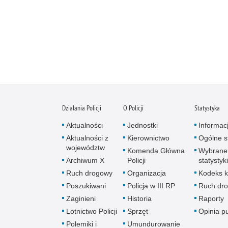
Działania Policji
O Policji
Statystyka
Aktualności
Jednostki
Informac
Aktualności z
Kierownictwo
Ogólne st
województw
Komenda Główna
Wybrane
Archiwum X
Policji
statystyki
Ruch drogowy
Organizacja
Kodeks k
Poszukiwani
Policja w III RP
Ruch dr
Zaginieni
Historia
Raporty
Lotnictwo Policji
Sprzęt
Opinia p
Polemiki i
Umundurowanie