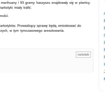
 marihuany i 93 gramy haszyszu znajdowały się w piwnicy.
arkotyki miały trafić.
ności.
e narkotyków. Prowadzący sprawę będą wnioskować do
czych, w tym tymczasowego aresztowania.
narkotyki