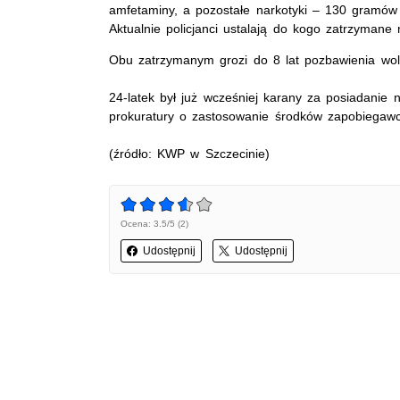
amfetaminy, a pozostałe narkotyki – 130 gramów
Aktualnie policjanci ustalają do kogo zatrzymane n
Obu zatrzymanym grozi do 8 lat pozbawienia wol
24-latek był już wcześniej karany za posiadani
prokuratury o zastosowanie środków zapobiegaw
(źródło: KWP w Szczecinie)
Ocena: 3.5/5 (2)
Udostępnij
Udostępnij