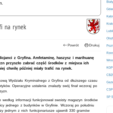
Biał
m.
Gda
Kato
Kra
fi na rynek
Lubl
Olsz
Powrót
Drukuj
Poz
Rze
licjanci z Gryfina. Amfetaminę, haszysz i marihuanę
Wro
n przyszło zabrać część środków z miejsca ich
KGP
j chwilę później miały trafić na rynek.
CBZ
ykową Wydziału Kryminalnego z Gryfina od dłuższego czasu
Gaze
yków. Operacyjne ustalenia znalazły swój finał wczoraj po
CSP
zyzn.
SP S
ie według informacji funkcjonował swoisty magazyn środków
nicy jednego z budynków w Gryfinie. Wczoraj po południu
Przy jednym z nich funkcjonariusze ujawnili 330 gramów