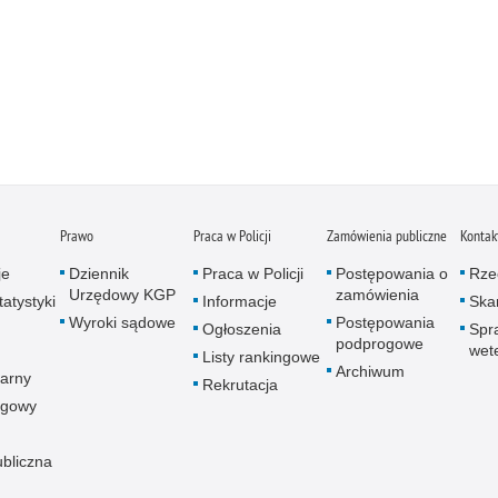
Prawo
Praca w Policji
Zamówienia publiczne
Kontak
je
Dziennik
Praca w Policji
Postępowania o
Rze
Urzędowy KGP
zamówienia
atystyki
Informacje
Skar
Wyroki sądowe
Postępowania
Ogłoszenia
Spr
podprogowe
wet
Listy rankingowe
Archiwum
arny
Rekrutacja
ogowy
ubliczna