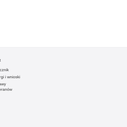
Kradzieże z włamaniem
Kultura
Logistyka, wyposażenie
Materiały wybuchowe
Nagrodzeni policjanci
Napady na banki
Napady na taksówkarzy
t
Napady na tiry
cznik
Nielegalny handel farmaceutykami
gi i wnioski
Nietrzeźwi kierujący
awy
eranów
Nietrzeźwi opiekunowie
Nietrzeźwi pracownicy
Niszczenie mienia
Nowoczesne technologie w pracy Policji
Odpowiedzialność majątkowa Policji