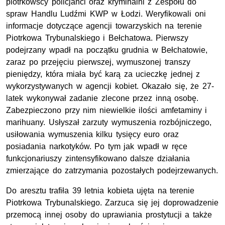
piotrkowscy policjanci oraz kryminalni z Zespołu do
spraw Handlu Ludźmi KWP w Łodzi. Weryfikowali oni
informacje dotyczące agencji towarzyskich na terenie
Piotrkowa Trybunalskiego i Bełchatowa. Pierwszy
podejrzany wpadł na początku grudnia w Bełchatowie,
zaraz po przejęciu pierwszej, wymuszonej transzy
pieniędzy, która miała być karą za ucieczkę jednej z
wykorzystywanych w agencji kobiet. Okazało się, że 27-
latek wykonywał zadanie zlecone przez inną osobę.
Zabezpieczono przy nim niewielkie ilości amfetaminy i
marihuany. Usłyszał zarzuty wymuszenia rozbójniczego,
usiłowania wymuszenia kilku tysięcy euro oraz
posiadania narkotyków. Po tym jak wpadł w ręce
funkcjonariuszy zintensyfikowano dalsze działania
zmierzające do zatrzymania pozostałych podejrzewanych.
Do aresztu trafiła 39 letnia kobieta ujęta na terenie
Piotrkowa Trybunalskiego. Zarzuca się jej doprowadzenie
przemocą innej osoby do uprawiania prostytucji a także