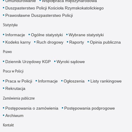
Umundurowanie
Współpraca międzynarodowa
Duszpasterstwo Policji Kościoła Rzymskokatolickiego
Prawosławne Duszpasterstwo Policji
Statystyka
Informacje
Ogólne statystyki
Wybrane statystyki
Kodeks karny
Ruch drogowy
Raporty
Opinia publiczna
Prawo
Dziennik Urzędowy KGP
Wyroki sądowe
Praca w Policji
Praca w Policji
Informacje
Ogłoszenia
Listy rankingowe
Rekrutacja
Zamówienia publiczne
Postępowania o zamówienia
Postępowania podprogowe
Archiwum
Kontakt