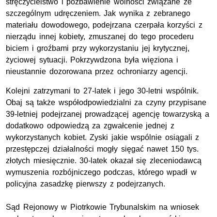
stręczycielstwo i pozbawienie wolności związane ze
szczególnym udręczeniem. Jak wynika z zebranego
materiału dowodowego, podejrzana czerpała korzyści z
nierządu innej kobiety, zmuszanej do tego procederu
biciem i groźbami przy wykorzystaniu jej krytycznej,
życiowej sytuacji. Pokrzywdzona była więziona i
nieustannie dozorowana przez ochroniarzy agencji.
Kolejni zatrzymani to 27-latek i jego 30-letni wspólnik.
Obaj są także współodpowiedzialni za czyny przypisane
39-letniej podejrzanej prowadzącej agencję towarzyską a
dodatkowo odpowiedzą za zgwałcenie jednej z
wykorzystanych kobiet. Zyski jakie wspólnie osiągali z
przestępczej działalności mogły sięgać nawet 150 tys.
złotych miesięcznie. 30-latek okazał się zleceniodawcą
wymuszenia rozbójniczego podczas, którego wpadł w
policyjna zasadzkę pierwszy z podejrzanych.
Sąd Rejonowy w Piotrkowie Trybunalskim na wniosek