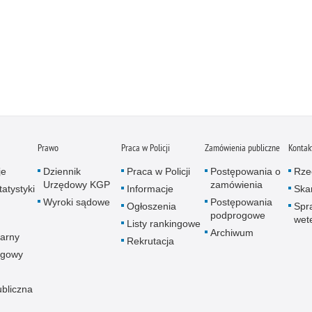
Prawo
Praca w Policji
Zamówienia publiczne
Kontak
je
Dziennik
Praca w Policji
Postępowania o
Rze
Urzędowy KGP
zamówienia
atystyki
Informacje
Skar
Wyroki sądowe
Postępowania
Ogłoszenia
Spr
podprogowe
wet
Listy rankingowe
Archiwum
arny
Rekrutacja
ogowy
ubliczna