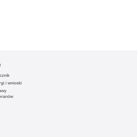
Kradzieże z włamaniem
Kultura
Logistyka, wyposażenie
Materiały wybuchowe
Nagrodzeni policjanci
Napady na banki
Napady na taksówkarzy
t
Napady na tiry
cznik
Nielegalny handel farmaceutykami
gi i wnioski
Nietrzeźwi kierujący
awy
eranów
Nietrzeźwi opiekunowie
Nietrzeźwi pracownicy
Niszczenie mienia
Nowoczesne technologie w pracy Policji
Odpowiedzialność majątkowa Policji