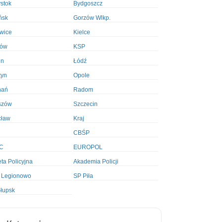
ystok
Bydgoszcz
ńsk
Gorzów Wlkp.
wice
Kielce
ków
KSP
in
Łódź
tyn
Opole
nań
Radom
szów
Szczecin
cław
Kraj
CBŚP
C
EUROPOL
ta Policyjna
Akademia Policji
 Legionowo
SP Piła
łupsk