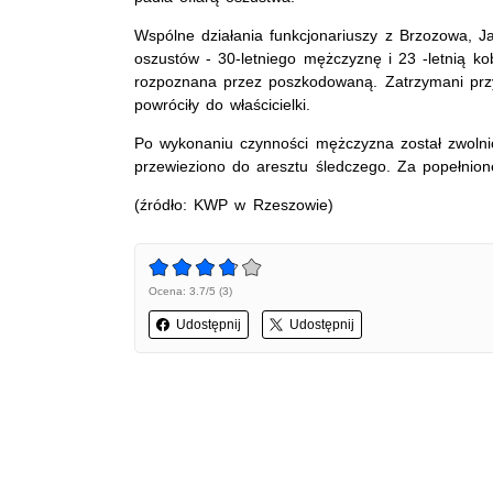
Wspólne działania funkcjonariuszy z Brzozowa, J
oszustów - 30-letniego mężczyznę i 23 -letnią ko
rozpoznana przez poszkodowaną. Zatrzymani przy
powróciły do właścicielki.
Po wykonaniu czynności mężczyzna został zwolnio
przewieziono do aresztu śledczego. Za popełnion
(źródło: KWP w Rzeszowie)
Ocena: 3.7/5 (3)
Udostępnij
Udostępnij