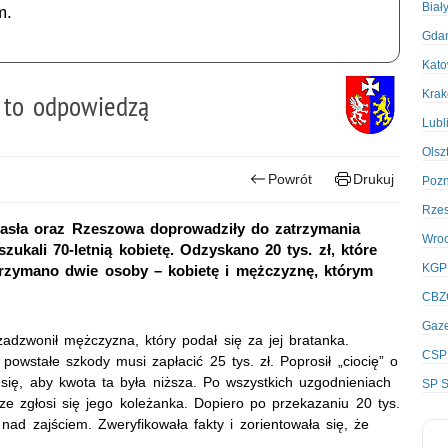
Biał
m.
Gda
Kato
Kra
a to odpowiedzą
Lubl
Olsz
Powrót
Drukuj
Poz
Rze
Jasła oraz Rzeszowa doprowadziły do zatrzymania
Wro
kali 70-letnią kobietę. Odzyskano 20 tys. zł, które
KGP
rzymano dwie osoby – kobietę i mężczyznę, którym
CBZ
Gaze
zadzwonił mężczyzna, który podał się za jej bratanka.
CSP
owstałe szkody musi zapłacić 25 tys. zł. Poprosił „ciocię” o
się, aby kwota ta była niższa. Po wszystkich uzgodnieniach
SP S
ze zgłosi się jego koleżanka. Dopiero po przekazaniu 20 tys.
ad zajściem. Zweryfikowała fakty i zorientowała się, że