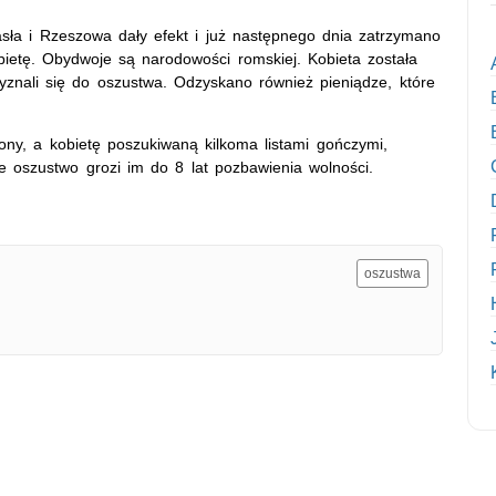
asła i Rzeszowa dały efekt i już następnego dnia zatrzymano
bietę. Obydwoje są narodowości romskiej. Kobieta została
znali się do oszustwa. Odzyskano również pieniądze, które
ny, a kobietę poszukiwaną kilkoma listami gończymi,
e oszustwo grozi im do 8 lat pozbawienia wolności.
oszustwa