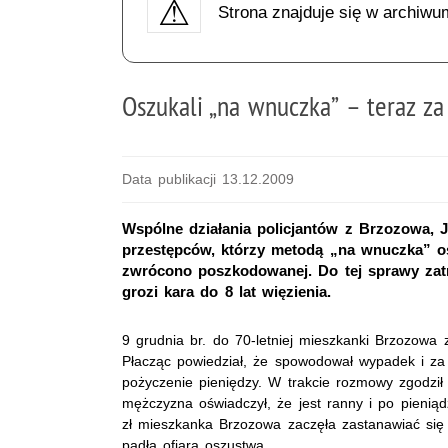
Strona znajduje się w archiwu
Oszukali „na wnuczka” – teraz z
Data publikacji 13.12.2009
Wspólne działania policjantów z Brzozowa, 
przestępców, którzy metodą „na wnuczka” oszu
zwrócono poszkodowanej. Do tej sprawy zat
grozi kara do 8 lat więzienia.
9 grudnia br. do 70-letniej mieszkanki Brzozowa 
Płacząc powiedział, że spowodował wypadek i za p
pożyczenie pieniędzy. W trakcie rozmowy zgodził 
mężczyzna oświadczył, że jest ranny i po pieniąd
zł mieszkanka Brzozowa zaczęła zastanawiać się n
padła ofiarą oszustwa.