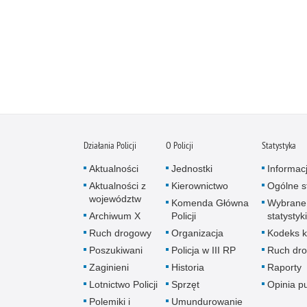
Działania Policji
O Policji
Statystyka
Aktualności
Jednostki
Informac
Aktualności z
Kierownictwo
Ogólne st
województw
Komenda Główna
Wybrane
Archiwum X
Policji
statystyki
Ruch drogowy
Organizacja
Kodeks k
Poszukiwani
Policja w III RP
Ruch dr
Zaginieni
Historia
Raporty
Lotnictwo Policji
Sprzęt
Opinia p
Polemiki i
Umundurowanie