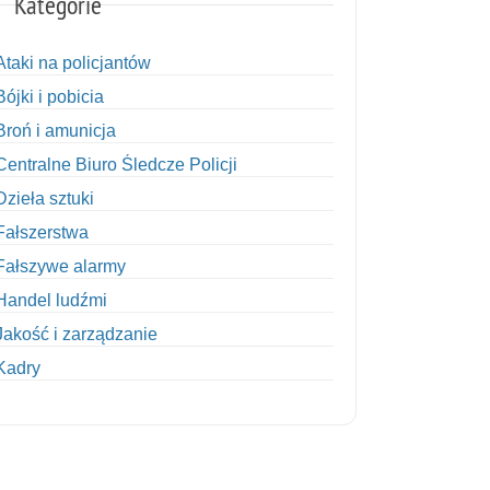
Kategorie
Ataki na policjantów
Bójki i pobicia
Broń i amunicja
Centralne Biuro Śledcze Policji
Dzieła sztuki
Fałszerstwa
Fałszywe alarmy
Handel ludźmi
Jakość i zarządzanie
Kadry
Kobiety w Policji
Korupcja
Kradzież