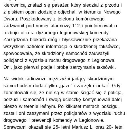
kierownicą znalazł się pasażer, który siedział z przodu i
z piskiem opon złodzieje odjechali w kierunku Nowego
Dworu. Poszkodowany z telefonu komórkowego
zadzwonił pod numer alarmowy 112 i poinformował o
rozboju oficera dyżurnego legionowskiej komendy.
Zarządzona blokada dróg i błyskawicznie przekazana
wszystkim patrolom informacja o skradzionej taksówce,
spowodowała, że skradziony samochód zauważyli
policjanci z wydziału ruchu drogowego z Legionowa.
Oni, jako pierwsi podjeli próbę zatrzymania taksówki.
Na widok radiowozu mężczyźni jadący skradzionym
samochodem dodali tylko „gazu” i zaczęli uciekać. Gdy
zorientowali się, że nie są w stanie ścigać się z policją,
porzucili samochód i swoją ucieczkę kontynuowali dalej
pieszo w terenie leśnym. Po kilkuset metrach pościgu,
zostali oni zatrzymani przez policjantów z wydziału ruchu
drogowego i prewencji komendy w Legionowie.
Sprawcami okazali się 25- letni Mariusz Ł. oraz 20- letni