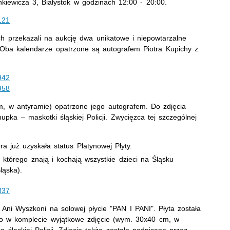
nkiewicza 3, Białystok w godzinach 12:00 - 20:00.
121
ach przekazali na aukcję dwa unikatowe i niepowtarzalne
 Oba kalendarze opatrzone są autografem Piotra Kupichy z
942
958
m, w antyramie) opatrzone jego autografem. Do zdjęcia
pka – maskotki śląskiej Policji. Zwycięzca tej szczególnej
ra już uzyskała status Platynowej Płyty.
którego znają i kochają wszystkie dzieci na Śląsku
ląska).
337
Ani Wyszkoni na solowej płycie "PAN I PANI". Płyta została
o w komplecie wyjątkowe zdjęcie (wym. 30x40 cm, w
śląskiej Policji. Zdjęcie także zostało podpisane przez