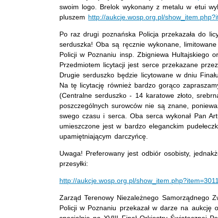
swoim logo. Brelok wykonany z metalu w etui w
pluszem
http://aukcje.wosp.org.pl/show_item.php
Po raz drugi poznańska Policja przekazała do lic
serduszka! Oba są ręcznie wykonane, limitowane 
Policji w Poznaniu insp. Zbigniewa Hultajskiego 
Przedmiotem licytacji jest serce przekazane prze
Drugie serduszko będzie licytowane w dniu Fina
Na tę licytację również bardzo gorąco zapraszamy
(Centralne serduszko - 14 karatowe złoto, srebrn
poszczególnych surowców nie są znane, ponieważ M
swego czasu i serca. Oba serca wykonał Pan Artur
umieszczone jest w bardzo eleganckim pudełeczk
upamiętniającym darczyńcę.
Uwaga! Preferowany jest odbiór osobisty, jednakż
przesyłki:
http://aukcje.wosp.org.pl/show_item.php?item=301
Zarząd Terenowy Niezależnego Samorządnego Z
Policji w Poznaniu przekazał w darze na aukcję o
specjalnie na XVIII Finał Orkiestry Świątecznej