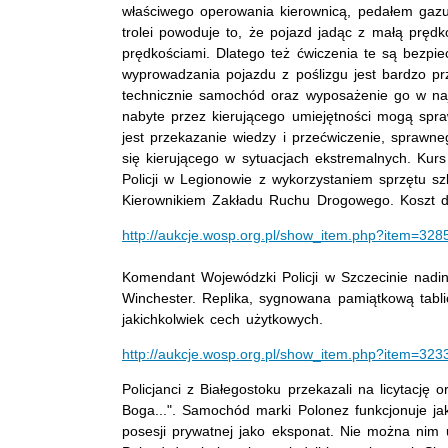
właściwego operowania kierownicą, pedałem gazu
trolei powoduje to, że pojazd jadąc z małą prędk
prędkościami. Dlatego też ćwiczenia te są bezpiec
wyprowadzania pojazdu z poślizgu jest bardzo 
technicznie samochód oraz wyposażenie go w naj
nabyte przez kierującego umiejętności mogą spra
jest przekazanie wiedzy i przećwiczenie, spraw
się kierującego w sytuacjach ekstremalnych. Kur
Policji w Legionowie z wykorzystaniem sprzętu s
Kierownikiem Zakładu Ruchu Drogowego. Koszt do
http://aukcje.wosp.org.pl/show_item.php?item=328
Komendant Wojewódzki Policji w Szczecinie nadins
Winchester. Replika, sygnowana pamiątkową tablic
jakichkolwiek cech użytkowych.
http://aukcje.wosp.org.pl/show_item.php?item=323
Policjanci z Białegostoku przekazali na licytację 
Boga...". Samochód marki Polonez funkcjonuje jak
posesji prywatnej jako eksponat. Nie można nim 