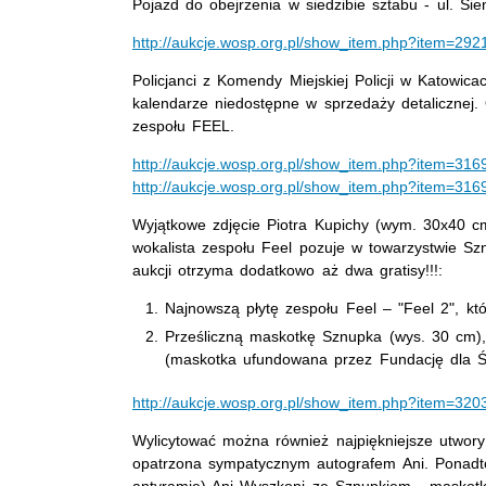
Pojazd do obejrzenia w siedzibie sztabu - ul. Sie
http://aukcje.wosp.org.pl/show_item.php?item=292
Policjanci z Komendy Miejskiej Policji w Katowic
kalendarze niedostępne w sprzedaży detalicznej.
zespołu FEEL.
http://aukcje.wosp.org.pl/show_item.php?item=316
http://aukcje.wosp.org.pl/show_item.php?item=316
Wyjątkowe zdjęcie Piotra Kupichy (wym. 30x40 c
wokalista zespołu Feel pozuje w towarzystwie Sznu
aukcji otrzyma dodatkowo aż dwa gratisy!!!:
Najnowszą płytę zespołu Feel – "Feel 2", któ
Prześliczną maskotkę Sznupka (wys. 30 cm), 
(maskotka ufundowana przez Fundację dla Ś
http://aukcje.wosp.org.pl/show_item.php?item=320
Wylicytować można również najpiękniejsze utwory 
opatrzona sympatycznym autografem Ani. Ponadt
antyramie) Ani Wyszkoni ze Sznupkiem - maskotką 