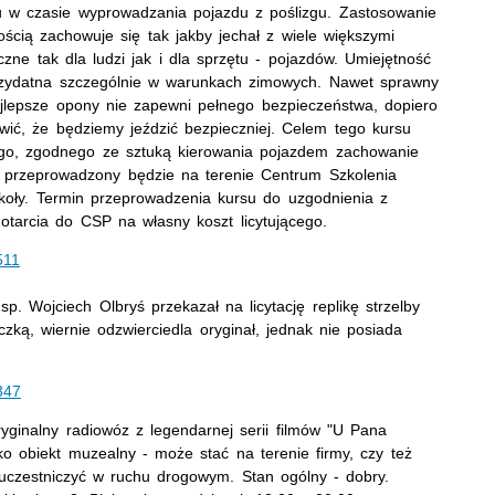
 w czasie wyprowadzania pojazdu z poślizgu. Zastosowanie
ością zachowuje się tak jakby jechał z wiele większymi
zne tak dla ludzi jak i dla sprzętu - pojazdów. Umiejętność
przydatna szczególnie w warunkach zimowych. Nawet sprawny
lepsze opony nie zapewni pełnego bezpieczeństwa, dopiero
wić, że będziemy jeździć bezpieczniej. Celem tego kursu
nego, zgodnego ze sztuką kierowania pojazdem zachowanie
s przeprowadzony będzie na terenie Centrum Szkolenia
zkoły. Termin przeprowadzenia kursu do uzgodnienia z
tarcia do CSP na własny koszt licytującego.
511
p. Wojciech Olbryś przekazał na licytację replikę strzelby
zką, wiernie odzwierciedla oryginał, jednak nie posiada
347
oryginalny radiowóz z legendarnej serii filmów "U Pana
o obiekt muzealny - może stać na terenie firmy, czy też
uczestniczyć w ruchu drogowym. Stan ogólny - dobry.