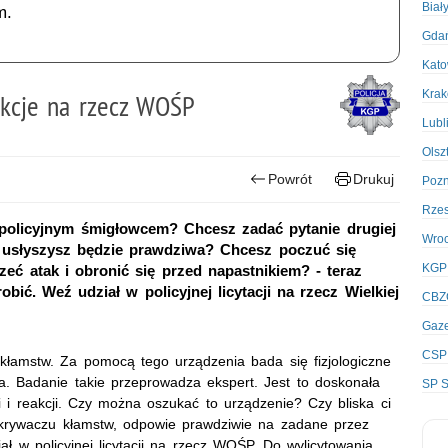
Biał
m.
Gda
Kato
Kra
aukcje na rzecz WOŚP
Lubl
Olsz
Powrót
Drukuj
Poz
Rze
 policyjnym śmigłowcem? Chcesz zadać pytanie drugiej
Wro
 usłyszysz będzie prawdziwa? Chcesz poczuć się
KGP
rzeć atak i obronić się przed napastnikiem? - teraz
bić. Weź udział w policyjnej licytacji na rzecz Wielkiej
CBZ
Gaze
CSP
kłamstw. Za pomocą tego urządzenia bada się fizjologiczne
. Badanie takie przeprowadza ekspert. Jest to doskonała
SP S
 i reakcji. Czy można oszukać to urządzenie? Czy bliska ci
krywaczu kłamstw, odpowie prawdziwie na zadane przez
ał w policyjnej licytacji na rzecz WOŚP. Do wylicytowania