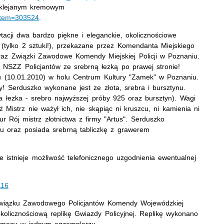
yklejanym kremowym
?item=303524
.
ytacji dwa bardzo piękne i eleganckie, okolicznościowe
(tylko 2 sztuki!), przekazane przez Komendanta Miejskiego
oraz Związki Zawodowe Komendy Miejskiej Policji w Poznaniu.
z NSZZ Policjantów ze srebrną łezką po prawej stronie!
łu (10.01.2010) w holu Centrum Kultury "Zamek" w Poznaniu.
! Serduszko wykonane jest ze złota, srebra i bursztynu.
a łezka - srebro najwyższej próby 925 oraz bursztyn). Wagi
istrz nie ważył ich, nie skąpiąc ni kruszcu, ni kamienia ni
 Rój mistrz złotnictwa z firmy "Artus". Serduszko
u oraz posiada srebrną tabliczkę z grawerem
e istnieje możliwość telefonicznego uzgodnienia ewentualnej
116
wiązku Zawodowego Policjantów Komendy Wojewódzkiej
kolicznościową replikę Gwiazdy Policyjnej. Replikę wykonano
 Pomocy w jednym egzemplarzu.