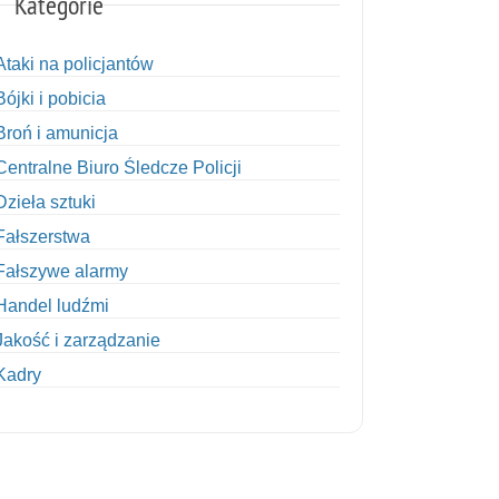
Kategorie
Ataki na policjantów
Bójki i pobicia
Broń i amunicja
Centralne Biuro Śledcze Policji
Dzieła sztuki
Fałszerstwa
Fałszywe alarmy
Handel ludźmi
Jakość i zarządzanie
Kadry
Kobiety w Policji
Korupcja
Kradzież