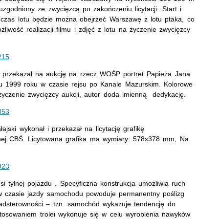
uzgodniony ze zwycięzcą po zakończeniu licytacji. Start i
czas lotu będzie można obejrzeć Warszawę z lotu ptaka, co
iwość realizacji filmu i zdjęć z lotu na życzenie zwycięzcy
215
 przekazał na aukcję na rzecz WOŚP portret Papieża Jana
cu 1999 roku w czasie rejsu po Kanale Mazurskim. Kolorowe
yczenie zwycięzcy aukcji, autor doda imienną dedykację.
853
ski wykonał i przekazał na licytację grafikę
alnej CBŚ. Licytowana grafika ma wymiary: 578x378 mm, Na
923
i tylnej pojazdu . Specyficzna konstrukcja umożliwia ruch
o w czasie jazdy samochodu powoduje permanentny poślizg
nadsterowności – tzn. samochód wykazuje tendencję do
astosowaniem trolei wykonuje się w celu wyrobienia nawyków