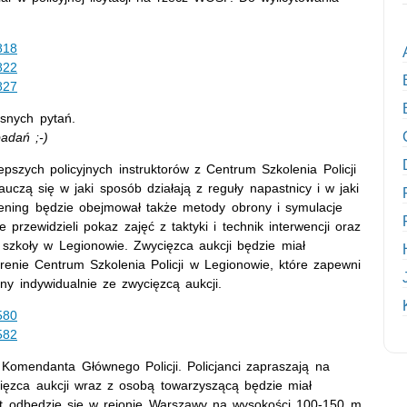
818
822
827
asnych pytań.
badań ;-)
szych policyjnych instruktorów z Centrum Szkolenia Policji
czą się w jaki sposób działają z reguły napastnicy i w jaki
trening będzie obejmował także metody obrony i symulacje
przewidzieli pokaz zajęć z taktyki i technik interwencji oraz
i szkoły w Legionowie. Zwycięzca aukcji będzie miał
enie Centrum Szkolenia Policji w Legionowie, które zapewni
ny indywidualnie ze zwycięzcą aukcji.
580
582
d Komendanta Głównego Policji. Policjanci zapraszają na
cięzca aukcji wraz z osobą towarzyszącą będzie miał
Lot odbędzie się w rejonie Warszawy na wysokości 100-150 m