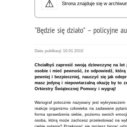
Strona znajduje się w archiwu
"Będzie się działo" – policyjne 
Data publikacji 10.01.2010
Chciałbyś zaprosić swoją dziewczynę na lot
osobie i mieć pewność, że odpowiedź, którą
pewniej i bezpieczniej, nauczyć się jak odep
masz jedyną i niepowtarzalną okazję by to zro
Orkiestry Świątecznej Pomocy i wygraj!
Wariograf potocznie nazywany jest wykrywaczem 
reakcje organizmu człowieka na zadawane pytania
forma sprawdzenia siebie, poziomu swoich emocji
osoba, którą może zachcesz przetestować na wy
ciebie pytania? Przekonać się możesz biorąc udzi