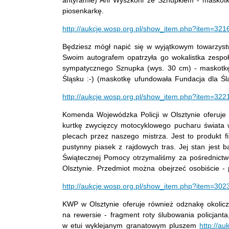
piosenkarkę.
http://aukcje.wosp.org.pl/show_item.php?item=321
Będziesz mógł napić się w wyjątkowym towarzystwi
Swoim autografem opatrzyła go wokalistka zespoł
sympatycznego Sznupka (wys. 30 cm) - maskotkę śl
Śląsku :-) (maskotkę ufundowała Fundacja dla Śl
http://aukcje.wosp.org.pl/show_item.php?item=322
Komenda Wojewódzka Policji w Olsztynie oferuje
kurtkę zwycięzcy motocyklowego pucharu świata 
plecach przez naszego mistrza. Jest to produkt 
pustynny piasek z rajdowych tras. Jej stan jest 
Świątecznej Pomocy otrzymaliśmy za pośrednict
Olsztynie. Przedmiot można obejrzeć osobiście -
http://aukcje.wosp.org.pl/show_item.php?item=302
KWP w Olsztynie oferuje również odznakę okolic
na rewersie - fragment roty ślubowania policjan
w etui wyklejanym granatowym pluszem
http://a