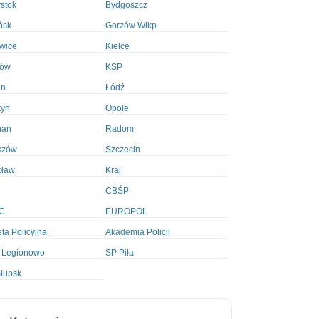
ystok
Bydgoszcz
ńsk
Gorzów Wlkp.
wice
Kielce
ków
KSP
in
Łódź
tyn
Opole
nań
Radom
szów
Szczecin
cław
Kraj
CBŚP
C
EUROPOL
ta Policyjna
Akademia Policji
 Legionowo
SP Piła
łupsk