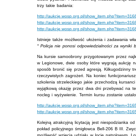
trzy takie badania:
http://aukcje.wosp.org.pl/show_item.php?item=316
http://aukcje.wosp.org.pl/show_item.php?item=316
http://aukcje.wosp.org.pl/show_item.php?item=316
Istnieje także możliwość ułożenia i zadawania wł
* Policja nie ponosi odpowiedzialności za wyniki 
Na kursie samoobrony przygotowanym przez najlep
w Legionowe, dwie osoby które wygrają aukcję nau
sposób bronić się przed agresją. Kilkugodzinny 
rzeczywistych zagrożeń. Na koniec funkcjonariusze 
szkolenia strzeleckiego jakie przechodzą kursanc
wyjątkową okazję przez dwa dni przebywać na ter
nocleg i wyżywienie. Termin kursu zostanie ustalo
http://aukcje.wosp.org.pl/show_item.php?item=316
http://aukcje.wosp.org.pl/show_item.php?item=316
Kolejną atrakcyjną licytacją jest niespodzianka o
pokład policyjnego śmigłowca Bell-206 B III. Zwy
możliwość wzięcia udziału w locie patrolowym. 