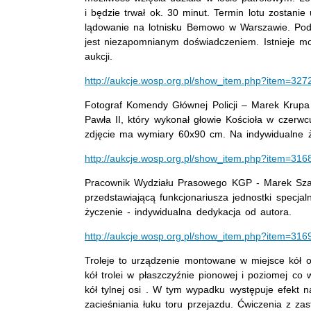
i będzie trwał ok. 30 minut. Termin lotu zostanie 
lądowanie na lotnisku Bemowo w Warszawie. Pod
jest niezapomnianym doświadczeniem. Istnieje możl
aukcji.
http://aukcje.wosp.org.pl/show_item.php?item=327
Fotograf Komendy Głównej Policji – Marek Krupa
Pawła II, który wykonał głowie Kościoła w czerw
zdjęcie ma wymiary 60x90 cm. Na indywidualne ż
http://aukcje.wosp.org.pl/show_item.php?item=316
Pracownik Wydziału Prasowego KGP - Marek Szałaj
przedstawiającą funkcjonariusza jednostki specj
życzenie - indywidualna dedykacja od autora.
http://aukcje.wosp.org.pl/show_item.php?item=316
Troleje to urządzenie montowane w miejsce kół os
kół trolei w płaszczyźnie pionowej i poziomej c
kół tylnej osi . W tym wypadku występuje efekt 
zacieśniania łuku toru przejazdu. Ćwiczenia z z