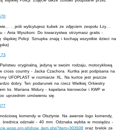
670
e... …jeśli wylicytujesz kubek ze zdjęciem zespołu Łzy....
u - Ania Wyszkoni. Do towarzystwa otrzymasz gratis -
ąskiej Policji. Sznupka znają i kochają wszystkie dzieci na
ąska)
173
 Państwu oryginalną, jedyną w swoim rodzaju, motocyklową
w cross country - Jacka Czachora. Kurtka jest podpisana na
firmy UFOPLAST w rozmiarze XL. Na kurtce jest jeszcze
bardzo dobry. Ten podarunek na rzecz Wielkiej Orkiestry
wem ks. Mariana Midury - kapelana kierowców i KWP w
 po uprzednim umówieniu się.
377
znościową komendy w Olsztynie. Na awersie logo komendy,
ta, średnica odznaki - 40 mm. Odznaka wybita w mosiądzu -
ukcje.wosp.org.pl/show_item.php?item=303508
oraz brelok ze