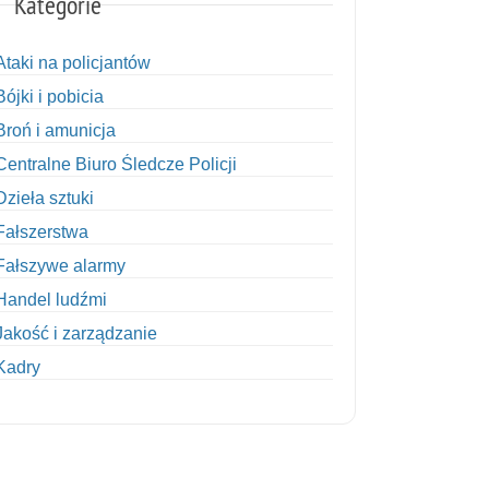
Kategorie
Ataki na policjantów
Bójki i pobicia
Broń i amunicja
Centralne Biuro Śledcze Policji
Dzieła sztuki
Fałszerstwa
Fałszywe alarmy
Handel ludźmi
Jakość i zarządzanie
Kadry
Kobiety w Policji
Korupcja
Kradzież