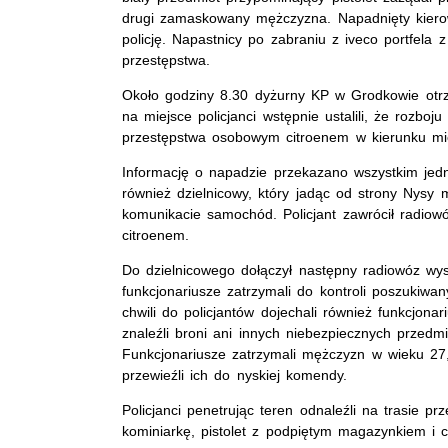
drugi zamaskowany mężczyzna. Napadnięty kierow
policję. Napastnicy po zabraniu z iveco portfel
przestępstwa.
Około godziny 8.30 dyżurny KP w Grodkowie otrz
na miejsce policjanci wstępnie ustalili, że rozbo
przestępstwa osobowym citroenem w kierunku mi
Informację o napadzie przekazano wszystkim jedn
również dzielnicowy, który jadąc od strony Nysy 
komunikacie samochód. Policjant zawrócił radiow
citroenem.
Do dzielnicowego dołączył następny radiowóz wys
funkcjonariusze zatrzymali do kontroli poszukiwa
chwili do policjantów dojechali również funkcjonar
znaleźli broni ani innych niebezpiecznych przedmio
Funkcjonariusze zatrzymali mężczyzn w wieku 27
przewieźli ich do nyskiej komendy.
Policjanci penetrując teren odnaleźli na trasie p
kominiarkę, pistolet z podpiętym magazynkiem i 