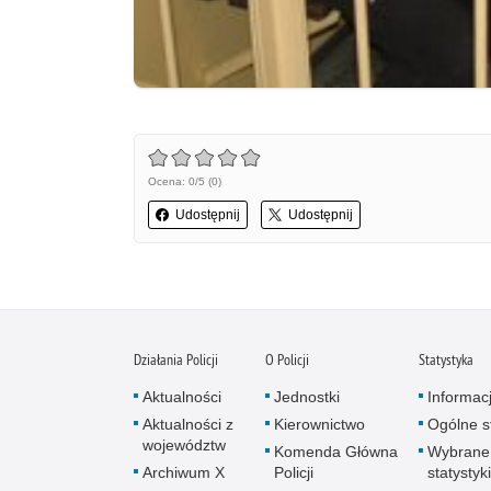
Ocena: 0/5 (0)
Udostępnij
Udostępnij
Działania Policji
O Policji
Statystyka
Aktualności
Jednostki
Informac
Aktualności z
Kierownictwo
Ogólne st
województw
Komenda Główna
Wybrane
Archiwum X
Policji
statystyki