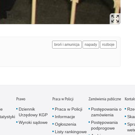
broń i amunicja
napady
rozboje
Prawo
Praca w Policji
Zamówienia publiczne
Kontak
je
Dziennik
Praca w Policji
Postępowania o
Rze
Urzędowy KGP
zamówienia
atystyki
Informacje
Skar
Wyroki sądowe
Postępowania
Ogłoszenia
Spr
podprogowe
wet
Listy rankingowe