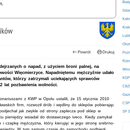
Biał
m.
Gda
Kato
Kra
ników
Lubl
Olsz
Powrót
Drukuj
Poz
Rze
dejrzanych o napad, z użyciem broni palnej, na
Wro
wości Więcmierzyce. Napadniętemu mężczyźnie udało
KGP
antów, którzy zatrzymali uciekających sprawców
2 lat pozbawienia wolności.
CBZ
Gaze
jonariuszami z KWP w Opolu ustalili, że 15 stycznia 2010
CSP
ławskich firm, rozwoził drób i wędliny do sklepów pobierając
podjechał jak zwykle od strony zaplecza pod sklep w
SP S
iu pieniędzy wsiadał do dostawczego iveco. Kiedy zamykał
 i czapkę mężczyzna, który kierując w jego stronę srebrno-
ł pieniędzy. W tym samym czasie do samochodu podbiegł