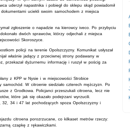
ca uderzył napastnika i pobiegł do sklepu skąd powiadomił
a z dokumentami uciekli swoim samochodem z miejsca
ymał zgłoszenie o napadzie na kierowcy iveco. Po przybyciu
ju dokonało dwóch sprawców, którzy odjechali z miejsca
ejscowości Skoroszyce.
ostkom policji na terenie Opolszczyzny. Komunikat usłyszał
mijał właśnie jadący z przeciwnej strony podawany w
óz, przekazał dyżurnemu informację i ruszył w pościg za
łany z KPP w Nysie i w miejscowości Strobice
ny samochód. W citroenie siedziało czterech mężczyzn. Po
iusze z Grodkowa. Policjanci przeszukali citroena, lecz nie
tów, które jak się okazało podejrzani wyrzucili.
, 32, 34 i 47 lat pochodzących spoza Opolszczyzny i
rzejazdu citroena porozrzucane, co kilkaset metrów rzeczy:
czarną czapkę z rękawiczkami.