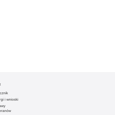
Ruch Drogowy
Samobójstwa
Sport
Stalking
Statystyka
Szkolenia i ćwiczenia
Terroryzm
Unia Europejska
Uprowadzenia
Uroczystości
t
Utonięcia
cznik
Współpraca międzynarodowa
gi i wnioski
Współpraca Policji z innymi podmiotami
awy
Wykroczenia
eranów