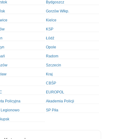
ystok
Bydgoszcz
ńsk
Gorzów Wlkp.
wice
Kielce
ków
KSP
in
Łódź
tyn
Opole
nań
Radom
szów
Szczecin
cław
Kraj
CBŚP
C
EUROPOL
ta Policyjna
Akademia Policji
 Legionowo
SP Piła
łupsk