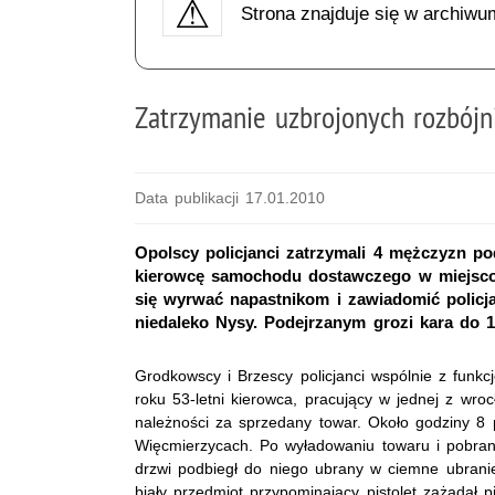
Strona znajduje się w archiwu
Zatrzymanie uzbrojonych rozbój
Data publikacji 17.01.2010
Opolscy policjanci zatrzymali 4 mężczyzn po
kierowcę samochodu dostawczego w miejsco
się wyrwać napastnikom i zawiadomić policj
niedaleko Nysy. Podejrzanym grozi kara do 1
Grodkowscy i Brzescy policjanci wspólnie z funkc
roku 53-letni kierowca, pracujący w jednej z wroc
należności za sprzedany towar. Około godziny 8 
Więcmierzycach. Po wyładowaniu towaru i pobran
drzwi podbiegł do niego ubrany w ciemne ubranie
biały przedmiot przypominający pistolet zażąda