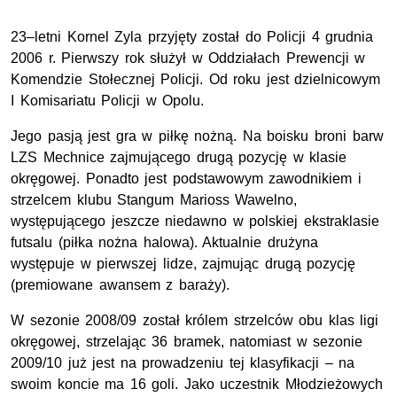
23–letni Kornel Zyla przyjęty został do Policji 4 grudnia
2006 r. Pierwszy rok służył w Oddziałach Prewencji w
Komendzie Stołecznej Policji. Od roku jest dzielnicowym
I Komisariatu Policji w Opolu.
Jego pasją jest gra w piłkę nożną. Na boisku broni barw
LZS Mechnice zajmującego drugą pozycję w klasie
okręgowej. Ponadto jest podstawowym zawodnikiem i
strzelcem klubu Stangum Marioss Wawelno,
występującego jeszcze niedawno w polskiej ekstraklasie
futsalu (piłka nożna halowa). Aktualnie drużyna
występuje w pierwszej lidze, zajmując drugą pozycję
(premiowane awansem z baraży).
W sezonie 2008/09 został królem strzelców obu klas ligi
okręgowej, strzelając 36 bramek, natomiast w sezonie
2009/10 już jest na prowadzeniu tej klasyfikacji – na
swoim koncie ma 16 goli. Jako uczestnik Młodzieżowych