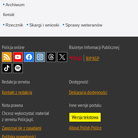
Archiwum
Kontakt
Rzecznik
Skargi i wnioski
Sprawy weteranów
Policja
online
Biuletyn Informacji Publicznej
BIP KGP
Redakcja serwisu
Dostępność
Kontakt z redakcją
Deklaracja dostępności
Nota prawna
Inne wersje portalu
Chcesz wykorzystać materiał
Wersja tekstowa
z serwisu Policja.pl.
About Polish Police
Zapoznaj się z zasadami
Polityka prywatności