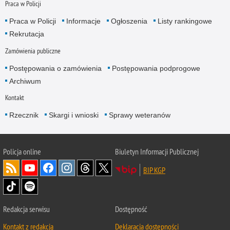
Praca w Policji
Praca w Policji
Informacje
Ogłoszenia
Listy rankingowe
Rekrutacja
Zamówienia publiczne
Postępowania o zamówienia
Postępowania podprogowe
Archiwum
Kontakt
Rzecznik
Skargi i wnioski
Sprawy weteranów
Policja
online
Biuletyn Informacji Publicznej
BIP KGP
Redakcja serwisu
Dostępność
Kontakt z redakcją
Deklaracja dostępności