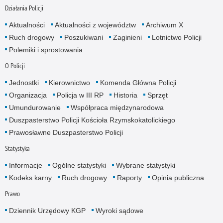
Działania Policji
Aktualności
Aktualności z województw
Archiwum X
Ruch drogowy
Poszukiwani
Zaginieni
Lotnictwo Policji
Polemiki i sprostowania
O Policji
Jednostki
Kierownictwo
Komenda Główna Policji
Organizacja
Policja w III RP
Historia
Sprzęt
Umundurowanie
Współpraca międzynarodowa
Duszpasterstwo Policji Kościoła Rzymskokatolickiego
Prawosławne Duszpasterstwo Policji
Statystyka
Informacje
Ogólne statystyki
Wybrane statystyki
Kodeks karny
Ruch drogowy
Raporty
Opinia publiczna
Prawo
Dziennik Urzędowy KGP
Wyroki sądowe