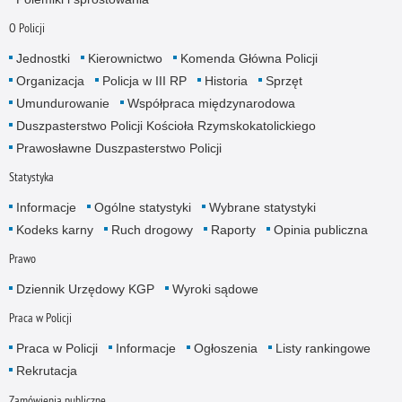
O Policji
Jednostki
Kierownictwo
Komenda Główna Policji
Organizacja
Policja w III RP
Historia
Sprzęt
Umundurowanie
Współpraca międzynarodowa
Duszpasterstwo Policji Kościoła Rzymskokatolickiego
Prawosławne Duszpasterstwo Policji
Statystyka
Informacje
Ogólne statystyki
Wybrane statystyki
Kodeks karny
Ruch drogowy
Raporty
Opinia publiczna
Prawo
Dziennik Urzędowy KGP
Wyroki sądowe
Praca w Policji
Praca w Policji
Informacje
Ogłoszenia
Listy rankingowe
Rekrutacja
Zamówienia publiczne