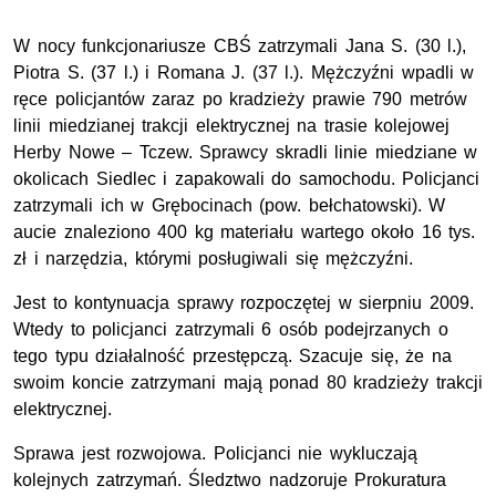
W nocy funkcjonariusze CBŚ zatrzymali Jana S. (30 l.),
Piotra S. (37 l.) i Romana J. (37 l.). Mężczyźni wpadli w
ręce policjantów zaraz po kradzieży prawie 790 metrów
linii miedzianej trakcji elektrycznej na trasie kolejowej
Herby Nowe – Tczew. Sprawcy skradli linie miedziane w
okolicach Siedlec i zapakowali do samochodu. Policjanci
zatrzymali ich w Grębocinach (pow. bełchatowski). W
aucie znaleziono 400 kg materiału wartego około 16 tys.
zł i narzędzia, którymi posługiwali się mężczyźni.
Jest to kontynuacja sprawy rozpoczętej w sierpniu 2009.
Wtedy to policjanci zatrzymali 6 osób podejrzanych o
tego typu działalność przestępczą. Szacuje się, że na
swoim koncie zatrzymani mają ponad 80 kradzieży trakcji
elektrycznej.
Sprawa jest rozwojowa. Policjanci nie wykluczają
kolejnych zatrzymań. Śledztwo nadzoruje Prokuratura