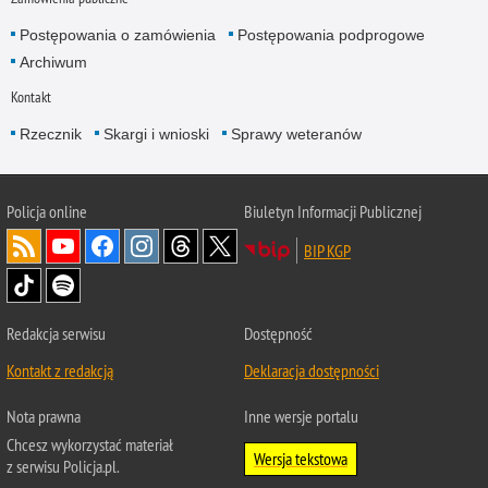
Postępowania o zamówienia
Postępowania podprogowe
Archiwum
Kontakt
Rzecznik
Skargi i wnioski
Sprawy weteranów
Policja
online
Biuletyn Informacji Publicznej
BIP KGP
Redakcja serwisu
Dostępność
Kontakt z redakcją
Deklaracja dostępności
Nota prawna
Inne wersje portalu
Chcesz wykorzystać materiał
Wersja tekstowa
z serwisu Policja.pl.