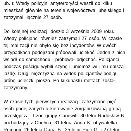
ub. r. Wtedy policyjni antyterroryści weszli do kilku
mieszkań głównie na terenie województwa lubelskiego i
zatrzymali łącznie 27 osób.
Do kolejnej realizacji doszło 3 września 2009 roku.
Wtedy policjanci również zatrzymali 27 osób. W czasie
tej realizacji nie obyło się bez incydentów. W dwóch
przypadkach podejrzani próbowali uciekać. Jeden z nich
wsiadł do samochodu i próbował odjechać. Policjanci
podczas pościgu wybili szybę i uniemożliwili mu dalszą
jazdę. Drugi mężczyzna na widok policjantów podjął
próbę ucieczki pieszo. Po kilkunastu metrach został
zatrzymany.
W czasie tych pierwszych realizacji zatrzymano pięć
osób podejrzanych o kierowanie zorganizowaną grupą
przestępczą. Trzon grupy stanowili: 30-letni Radosław B.
pochodzący z Chełma, 31-letnia Anna K. obywatelka
Rumunii, 26-letnia Daria B., 35-letni Piotr G. i 27-letni