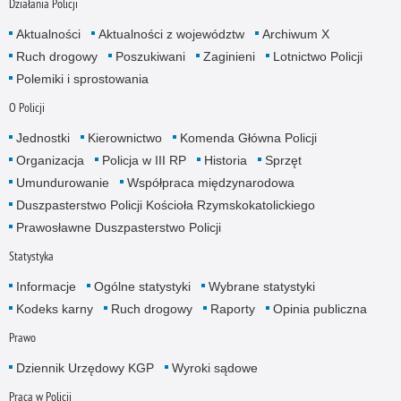
Działania Policji
Aktualności
Aktualności z województw
Archiwum X
Ruch drogowy
Poszukiwani
Zaginieni
Lotnictwo Policji
Polemiki i sprostowania
O Policji
Jednostki
Kierownictwo
Komenda Główna Policji
Organizacja
Policja w III RP
Historia
Sprzęt
Umundurowanie
Współpraca międzynarodowa
Duszpasterstwo Policji Kościoła Rzymskokatolickiego
Prawosławne Duszpasterstwo Policji
Statystyka
Informacje
Ogólne statystyki
Wybrane statystyki
Kodeks karny
Ruch drogowy
Raporty
Opinia publiczna
Prawo
Dziennik Urzędowy KGP
Wyroki sądowe
Praca w Policji