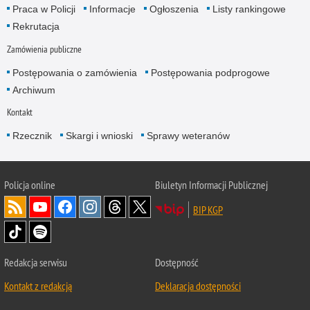
Praca w Policji
Informacje
Ogłoszenia
Listy rankingowe
Rekrutacja
Zamówienia publiczne
Postępowania o zamówienia
Postępowania podprogowe
Archiwum
Kontakt
Rzecznik
Skargi i wnioski
Sprawy weteranów
Policja
online
Biuletyn Informacji Publicznej
BIP KGP
Redakcja serwisu
Dostępność
Kontakt z redakcją
Deklaracja dostępności