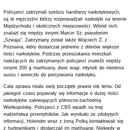
Policjanci zatrzymali sześciu handlarzy narkotykowych,
są to mężczyźni którzy rozprowadzali narkotyki na terenie
Międzychodu i okolicznych miejscowości. Wśród nich
znalazł się między innymi Marcin Sz. pseudonim
„Szwaja”. Zatrzymany został także Wojciech Ż. z
Poznania, który dostarczał jednemu z dilerów większe
ilości narkotyków. Podczas przeszukania mieszkań
należących do zatrzymanych policjanci znaleźli między
innymi 200 g marihuany, dwie wagi, młynek do mielenia
suszu i woreczki do porcjowania narkotyku.
Cała sprawa miała swój początek prawie rok temu. Od
jakiegoś czasu pojawiały się informacje o dużej ilości
narkotyków zalewających północno-zachodnią
Wielkopolskę. Policjanci z CBŚ wpadli na trop
małżeństwa przemytników. Jak wynikało ze zdobytych
informacji, Holender wraz z żoną Polką kontaktowali się
z hurtownikami i dostarczali im marihuanę. Niekiedy w