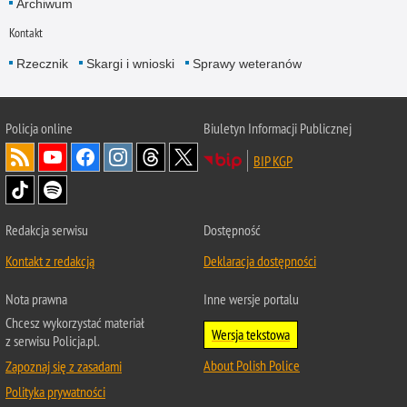
Archiwum
Kontakt
Rzecznik
Skargi i wnioski
Sprawy weteranów
Policja
online
Biuletyn Informacji Publicznej
BIP KGP
Redakcja serwisu
Dostępność
Kontakt z redakcją
Deklaracja dostępności
Nota prawna
Inne wersje portalu
Chcesz wykorzystać materiał
Wersja tekstowa
z serwisu Policja.pl.
About Polish Police
Zapoznaj się z zasadami
Polityka prywatności