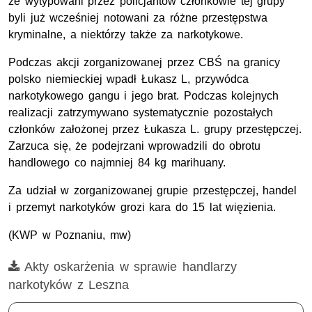
że wytypowani przez policjantów członkowie tej grupy
byli już wcześniej notowani za różne przestępstwa
kryminalne, a niektórzy także za narkotykowe.
Podczas akcji zorganizowanej przez CBŚ na granicy
polsko niemieckiej wpadł Łukasz L, przywódca
narkotykowego gangu i jego brat. Podczas kolejnych
realizacji zatrzymywano systematycznie pozostałych
członków założonej przez Łukasza L. grupy przestępczej.
Zarzuca się, że podejrzani wprowadzili do obrotu
handlowego co najmniej 84 kg marihuany.
Za udział w zorganizowanej grupie przestępczej, handel
i przemyt narkotyków grozi kara do 15 lat więzienia.
(KWP w Poznaniu, mw)
Film
Akty oskarżenia w sprawie handlarzy
narkotyków z Leszna