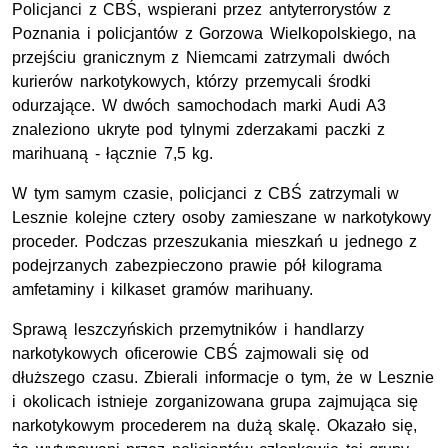
Policjanci z CBŚ, wspierani przez antyterrorystów z
Poznania i policjantów z Gorzowa Wielkopolskiego, na
przejściu granicznym z Niemcami zatrzymali dwóch
kurierów narkotykowych, którzy przemycali środki
odurzające. W dwóch samochodach marki Audi A3
znaleziono ukryte pod tylnymi zderzakami paczki z
marihuaną - łącznie 7,5 kg.
W tym samym czasie, policjanci z CBŚ zatrzymali w
Lesznie kolejne cztery osoby zamieszane w narkotykowy
proceder. Podczas przeszukania mieszkań u jednego z
podejrzanych zabezpieczono prawie pół kilograma
amfetaminy i kilkaset gramów marihuany.
Sprawą leszczyńskich przemytników i handlarzy
narkotykowych oficerowie CBŚ zajmowali się od
dłuższego czasu. Zbierali informacje o tym, że w Lesznie
i okolicach istnieje zorganizowana grupa zajmująca się
narkotykowym procederem na dużą skalę. Okazało się,