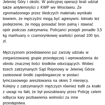
Jeleniej Góry i okolic. W policyjnej operacji brali udział
także antyterroryści z KWP we Wrocławiu. Ze
zgromadzonego przez śledczych materiału wynikało
bowiem, że mężczyźni mogą być agresywni. Istniało też
podejrzenie, że mogą posiadać bron palną i stawiać
opór podczas zatrzymania. Policjanci przejęli ponadto 3,5
kg marihuany o czarnorynkowej wartości ponad 100 tys.
zł.
Mężczyznom przedstawiono już zarzuty udziału w
zorganizowanej grupie przestępczej i wprowadzenia do
obrotu znacznej ilości środków odurzających. Wobec
trzech zatrzymanych Sąd Rejonowy w Jeleniej Górze
zastosował środki zapobiegawcze w postaci
tymczasowego aresztowania na okres 3 miesięcy.
Kolejny z zatrzymanych mężczyzn również trafił za kratki
z uwagi na fakt, że był poszukiwany przez Policję celem
odbycia kary pozbawienia wolności za inne
przestępstwa.