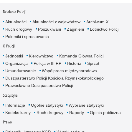
Działania Policji
Aktualności
Aktualności z województw
Archiwum X
Ruch drogowy
Poszukiwani
Zaginieni
Lotnictwo Policji
Polemiki i sprostowania
O Policji
Jednostki
Kierownictwo
Komenda Główna Policji
Organizacja
Policja w III RP
Historia
Sprzęt
Umundurowanie
Współpraca międzynarodowa
Duszpasterstwo Policji Kościoła Rzymskokatolickiego
Prawosławne Duszpasterstwo Policji
Statystyka
Informacje
Ogólne statystyki
Wybrane statystyki
Kodeks karny
Ruch drogowy
Raporty
Opinia publiczna
Prawo
Dziennik Urzędowy KGP
Wyroki sądowe