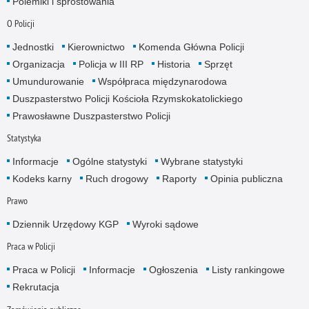
Polemiki i sprostowania
O Policji
Jednostki
Kierownictwo
Komenda Główna Policji
Organizacja
Policja w III RP
Historia
Sprzęt
Umundurowanie
Współpraca międzynarodowa
Duszpasterstwo Policji Kościoła Rzymskokatolickiego
Prawosławne Duszpasterstwo Policji
Statystyka
Informacje
Ogólne statystyki
Wybrane statystyki
Kodeks karny
Ruch drogowy
Raporty
Opinia publiczna
Prawo
Dziennik Urzędowy KGP
Wyroki sądowe
Praca w Policji
Praca w Policji
Informacje
Ogłoszenia
Listy rankingowe
Rekrutacja