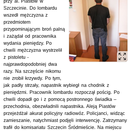
przy al. Piastów w
Szczecinie. Do lombardu
wszedł mężczyzna z
przedmiotem
przypominającym broń palną
i zażądał od pracownika
wydania pieniędzy. Po
chwili mężczyzna wystrzelił
z pistoletu -
najprawdopodobniej dwa
razy. Na szczęście nikomu
nie zrobił krzywdy. Po tym,
jak padły strzały, napastnik wybiegł na chodnik z
pieniędzmi. Pracownik lombardu rozpoczął pościg. Po
chwili dopadł go i z pomocą postronnego świadka –
przechodnia, obezwładnili napastnika. Aleją Piastów
przejeżdżał akurat policyjny radiowóz. Policjanci, widząc
zamieszanie, natychmiast podjęli interwencję. Zatrzymany
trafił do komisariatu Szczecin Śródmieście. Na miejscu