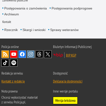
Zamówienia publiczne
Postępowania o zamówienia
Postępowania podprogowe
Archiwum
Kontakt
Rzecznik
Skargi i wnioski
Sprawy weteranów
Policja
online
Biuletyn Informacji Publicznej
BIP KGP
Redakcja serwisu
Dostępność
Kontakt z redakcją
Deklaracja dostępności
Nota prawna
Inne wersje portalu
Chcesz wykorzystać materiał
Wersja tekstowa
z serwisu Policja.pl.